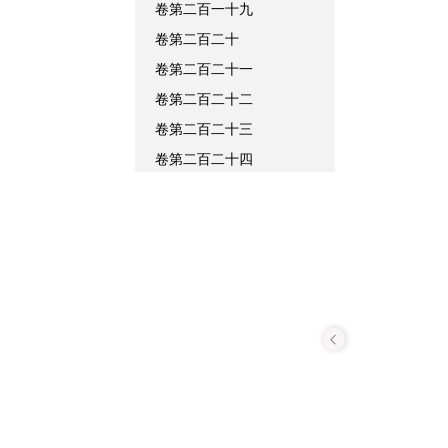
卷第二百一十九
望󿀎
卷第二百二十
卷第二百二十一
卒攻粲
卷第二百二十二
卷第二百二十三
翻。帥，
卷第二百二十四
使
軍
卷第二百二十五
[09594]
卷第二百二十六
逆擊之
卷第二百二十七
卷第二百二十八
叔胤以
卷第二百二十九
其後，
卷第二百三十
卷第二百三十一
叔
路。
卷第二百三十二
卷第二百三十三
敢進，