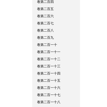
卷第二百四
太清󿀍
卷第二百五
卷第二百六
月，丁
卷第二百七
卷第二百八
柳仲禮
卷第二百九
徙營󿀒
卷第二百一十
卷第二百一十一
霧，韋
卷第二百一十二
卷第二百一十三
失道，
卷第二百一十四
塘，
比
卷第二百一十五
卷第二百一十六
夜已過
卷第二百一十七
卷第二百一十八
栅未合