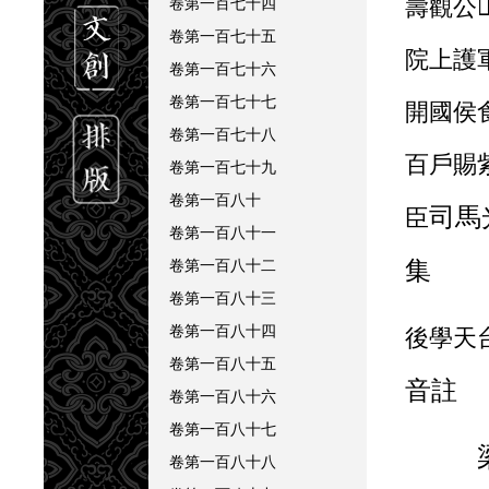
卷第一百七十四
壽觀公
卷第一百七十五
院上護
卷第一百七十六
卷第一百七十七
開國侯食
卷第一百七十八
百戶賜
卷第一百七十九
卷第一百八十
司馬
臣
卷第一百八十一
卷第一百八十二
集
卷第一百八十三
卷第一百八十四
後學天
卷第一百八十五
音註
卷第一百八十六
卷第一百八十七
卷第一百八十八