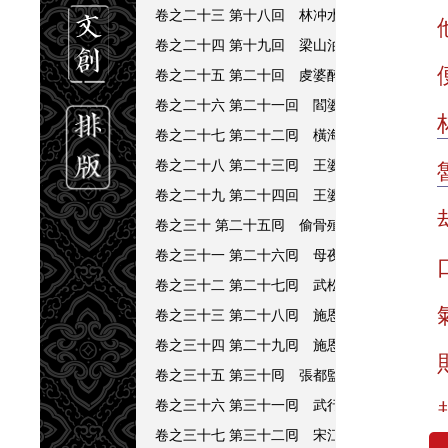
卷之二十三
第十八回 林冲水寨大併火 晁蓋
卷之二十四
第十九回 梁山泊義士尊晁蓋 鄆
卷之二十五
第二十回 䖍婆醉打唐牛兒 宋江
卷之二十六
第二十一回 閻婆大鬧鄆城縣 朱
卷之二十七
第二十二囘 橫海郡柴進留賔 景
卷之二十八
第二十三囘 王婆貪賄說風情 鄆
卷之二十九
第二十四回 王婆計啜西門慶 淫
卷之三十
第二十五囘 偷骨殖何九送䘮 供人
卷之三十一
第二十六囘 母夜叉孟州道賣人肉
卷之三十二
第二十七囘 武松威震平安寨 施
卷之三十三
第二十八囘 施恩重霸孟州道 武
卷之三十四
第二十九囘 施恩三入死囚牢 武
卷之三十五
第三十囘 張都監血濺鴛鴦樓 武
卷之三十六
第三十一囘 武行者醉打孔亮 錦
卷之三十七
第三十二囘 宋江夜看小鼇山 花