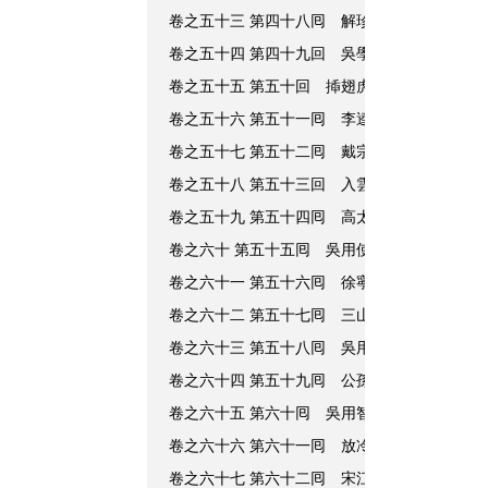
卷之五十三
第四十八囘 解珍解寶䨇越獄 孫
卷之五十四
第四十九回 吳學究雙掌連環計 
卷之五十五
第五十回 揷翅虎枷打白秀英 美
卷之五十六
第五十一囘 李逵打死殷天賜 柴
卷之五十七
第五十二囘 戴宗雙取公孫勝 李
卷之五十八
第五十三回 入雲龍鬭法破高廉 
卷之五十九
第五十四囘 高太尉大興三路兵 
卷之六十
第五十五囘 吳用使時遷偷甲 湯隆
卷之六十一
第五十六囘 徐寧敎使鈎鎌鎗 宋
卷之六十二
第五十七囘 三山聚義打青州 衆
卷之六十三
第五十八囘 吳用賺金鈴弔掛 宋
卷之六十四
第五十九囘 公孫勝芒碭山降魔 
卷之六十五
第六十囘 吳用智賺玉麒麟 張順
卷之六十六
第六十一囘 放冷箭燕青救主 刼
卷之六十七
第六十二囘 宋江兵打北京城 關