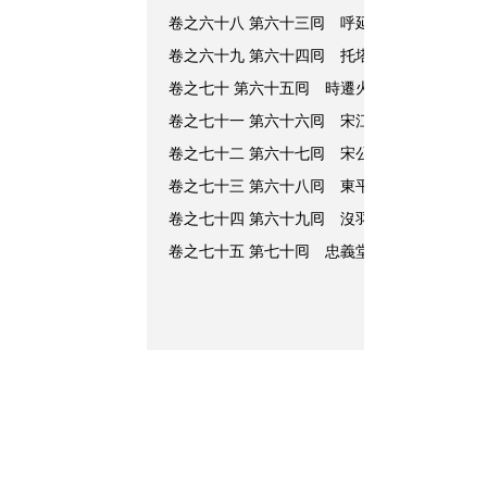
卷之六十八
第六十三囘 呼延灼月夜賺關勝 
卷之六十九
第六十四囘 托塔天王夢中顯聖 
卷之七十
第六十五囘 時遷火燒翠雲樓 吳用
卷之七十一
第六十六囘 宋江賞馬歩三軍 關
卷之七十二
第六十七囘 宋公明夜打曾頭市 
卷之七十三
第六十八囘 東平府悞陷九紋龍 
卷之七十四
第六十九囘 沒羽箭飛石打英雄 
卷之七十五
第七十囘 忠義堂石碣受天文 梁
此囘多