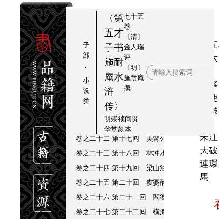
卷之十三
第八囘 柴進門招天下客 林冲棒打
七十五
〈第
卷之十四
第九囘 林敎頭風雪山神廟 陸虞候
卷
五才
卷之十五
第十回 朱貴水亭施號箭 林冲雪夜
〔清〕
卷
第五
子
子书
金人瑞
卷之十六
第十一回 梁山泊林冲落草 汴京城
部
评
之
十六
施耐
卷之十七
第十二回 急先鋒東郭爭功 青靣獸
·
〔明〕
六
囘
庵水
施耐庵
卷之十八
第十三囘 赤髪鬼醉卧靈官殿 晁天
小
十
徐寧
撰
浒
说
卷之十九
第十四囘 吳學究說三阮撞籌 公孫
一
敎使
类
传〉
卷之二十
第十五囘 楊志押送金銀擔 吳用智
鈎鎌
明崇祯间贯
鎗
卷之二十一
第十六回 花和尚單打二龍山 青
华堂刻本
宋江
卷之二十二
第十七囘 美髯公智穩揷翅虎 宋
大破
卷之二十三
第十八回 林冲水寨大併火 晁蓋
連環
卷之二十四
第十九回 梁山泊義士尊晁蓋 鄆
馬
卷之二十五
第二十回 䖍婆醉打唐牛兒 宋江
卷之二十六
第二十一回 閻婆大鬧鄆城縣 朱
看他
卷之二十七
第二十二囘 橫海郡柴進留賔 景