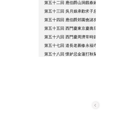
第五十二回 應伯爵山洞戲春嬌 潘金蓮花園看
第五十三回 吳月娘承歡求子息 李瓶兒酬愿保
第五十四回 應伯爵郊園會諸友 任醫官豪家看
第五十五回 西門慶東京慶壽旦 苗員外揚州送
第五十六回 西門慶周濟常時節 應伯爵舉荐水
第五十七回 道長老募修永福寺 薛姑子勸捨陀
第五十八回 懷妒忌金蓮打秋菊 乞臘肉磨鏡叟
第五十九回 西門慶摔死雪獅子 李瓶兒痛哭官
第六十回 李瓶兒因氣惹病 西門慶立段舖開張
第六十一回 韓道國筵請西門慶 李瓶兒苦痛宴
第六十二回 潘道士解禳祭燈法 西門慶大哭李
第六十三回 親朋祭奠開筵宴 西門慶觀戲感李
第六十四回 玉簫跪央潘金蓮 合衛官祭富室娘
第六十五回 吳道官迎殯頒真容 宋御史結豪請
第六十六回 翟管家寄書致賻 黃真人煉度薦亡