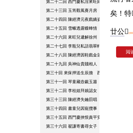
第二十二回 西門慶私淫來旺婦 春梅正色罵李
第二十三回 玉筲觀風賽月房 金蓮竊聽藏春梅
矣！特
第二十四回 陳經濟元夜戲嬌姿 惠祥怒詈來旺
第二十五回 雪蛾透露蝶蜂情 來旺醉謗西門慶
廿公
󿀂
[000
第二十六回 來旺兒遞解徐州 宋惠蓮含羞自縊
第二十七回 李瓶兒私語翡翠軒 潘金蓮醉閙葡
第二十八回 陳經濟因鞋戲金蓮 西門慶奴打鐵
第二十九回 吳神仙貴賤相人 潘金蓮蘭湯午戰
第三十回 來保押送生辰擔 西門慶生子喜加官
第三十一回 琴童藏壺覷玉簫 門慶開宴吃喜酒
第三十二回 李桂姐拜娘認女 應伯爵打渾趨時
第三十三回 陳經濟失鑰罰唱 韓道國縱婦爭風
第三十四回 書童兒因寵攬事 平安兒含恨截舌
第三十五回 西門慶挾恨責平安 書童兒粧旦勸
第三十六回 翟謙寄書尋女子 西門慶結交蔡狀