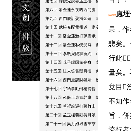
第七回 薛嫂兒說娶孟玉樓 楊姑娘氣罵張四舅
第八回 潘金蓮永夜盻西門慶 燒夫靈和尚聽淫
處埋
[00013]
第九回 西門慶計娶潘金蓮 武都頭誤打李外傳
第十回 武松充配孟州道 妻妾翫賞芙蓉亭
果，作
第十一回 潘金蓮激打孫雪娥 西門慶梳籠李桂
悲矣。
第十二回 潘金蓮私僕受辱 劉理星魘勝貪財
第十三回 李瓶兒隔牆密約 迎春女窺隙偷光
行此󿀂
第十四回 花子虛因氣䘮身 李瓶兒送奸赴會
第十五回 佳人笑賞翫月樓 狎客封闝麗春院
量矣。
第十六回 西門慶謀財娶婦 應伯爵喜慶追歡
竟目󿀁
第十七回 宇給事劾倒楊提督 李瓶兒招贅蔣竹
第十八回 來保上東京幹事 陳經濟花園管工
不知作
第十九回 草裡蛇邏打蔣竹山 李瓶兒情感西門
旨，併
第二十回 孟玉樓義勸吳月娘 西門慶大閙麗春
第二十一回 吳月娘埽雪烹茶 應伯爵替花勾使
流行者