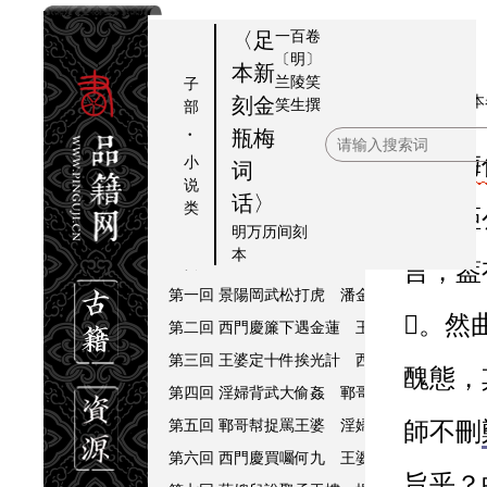
一百卷
〈足
〔明〕
本新
兰陵笑
子
跋
提要
本
刻金
笑生
撰
部
·
例言
瓶梅
金瓶
小
金瓶梅詞話序
词
说
金瓶梅序
话〉
类
時一鉅
跋
明万历间刻
本
四贪词
言，葢
第一回 景陽岡武松打虎 潘金蓮嫌夫賣風月
󿀌。
第二回 西門慶簾下遇金蓮 王婆子貪賄說風情
第三回 王婆定十件挨光計 西門慶茶房戲金蓮
醜態，
第四回 淫婦背武大偷姦 鄆哥不憤閙茶肆
第五回 鄆哥幇捉罵王婆 淫婦藥酖武大郎
師不刪
第六回 西門慶買囑何九 王婆打酒遇大雨
旨乎？