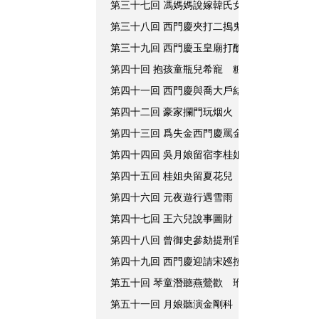
第三十七回 馮媽媽說嫁韓氏女 西門慶包占王
第三十八回 西門慶夾打二搗鬼 潘金蓮雪夜弄
第三十九回 西門慶玉皇廟打醮 吳月娘聽尼僧
第四十回 抱孩童瓶兒希寵 粧丫鬟金蓮市愛
第四十一回 西門慶與喬大戶結親 潘金蓮共李
第四十二回 豪家攔門玩烟火 貴家高樓醉賞燈
第四十三回 爲失金西門慶罵金蓮 因結親月娘
第四十四回 吳月娘留宿李桂姐 西門慶醉拶夏
第四十五回 桂姐央留夏花兒 月娘含怒罵玳安
第四十六回 元夜遊行遇雪雨 妻妾笑卜龜兒卦
第四十七回 王六兒說事圖財 西門慶受脏枉法
第四十八回 曾御史參劾提刑官 蔡太師奏行七
第四十九回 西門慶迎請宋廵按 永福寺餞行遇
第五十回 琴童潛聽燕鶯歡 玳安嬉遊蝴蝶巷
第五十一回 月娘聽演金剛科 桂姐躲在西門宅