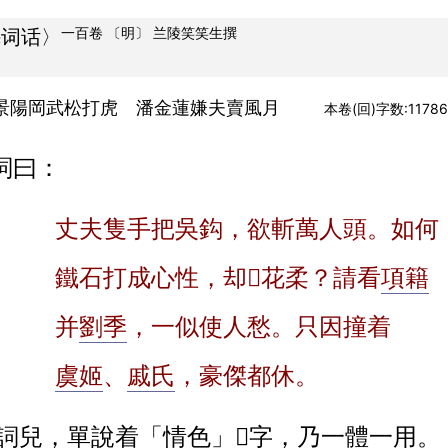
一百卷
〔明〕
兰陵笑笑生
撰
梅词话〉
 景陽岡武松打虎 潘金蓮嫌夫賣風月
本卷(回)字数:11786
詞曰：
丈夫隻手把吳鈎，欲斬萬人頭。如何
鐵石打成心性，却󿀁
花柔
？請看
項籍
聲
并
劉季
，一似使人愁。只因撞着
虞姬
、
戚氏
，豪傑都休。
姐