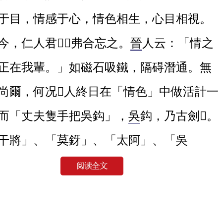
于目，情感于心，情色相生，心目相視。
今，仁人君󿀊，弗合忘之。
晉
人云：「情之
山
正在我輩。」如磁石吸鐵，隔碍潛通。無
尚爾，何况󿀁人終日在「情色」中做活計一
慶
院
而「丈夫隻手把吳鈎」，
吳
鈎，乃古劍󿀌。
銘
干將」、「莫釾」、「太阿」、「吳
「魚腸」、「躅𨄜?」之名，言丈
夫心腸
婦
[00001]
，氣概貫虹蜺，不免屈志于女人。題起當
萄架
霸王
，姓
項
名
籍
，單名
羽
字。因
秦始皇
無