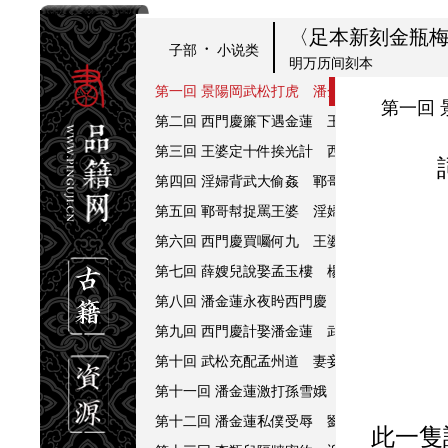
金瓶梅序
跋
〈足本新刻金瓶
·
子部
小说类
四贪词
明万历间刻本
第一回 景陽岡武松打虎 潘金蓮嫌夫賣風月
第一回
第二回 西門慶簾下遇金蓮 王婆子貪賄說風情
第三回 王婆定十件挨光計 西門慶茶房戲金蓮
第四回 淫婦背武大偷姦 鄆哥不憤閙茶肆
第五回 鄆哥幇捉罵王婆 淫婦藥酖武大郎
第六回 西門慶買囑何九 王婆打酒遇大雨
第七回 薛嫂兒說娶孟玉樓 楊姑娘氣罵張四舅
第八回 潘金蓮永夜盻西門慶 燒夫靈和尚聽淫
第九回 西門慶計娶潘金蓮 武都頭誤打李外傳
第十回 武松充配孟州道 妻妾翫賞芙蓉亭
第十一回 潘金蓮激打孫雪娥 西門慶梳籠李桂
第十二回 潘金蓮私僕受辱 劉理星魘勝貪財
此一隻詞兒，單說着「情色」󿀐字，乃一體一用。