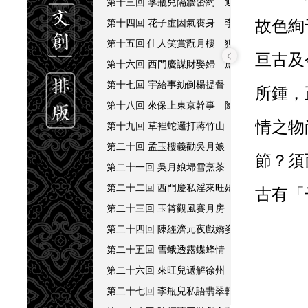
第十三回 李瓶兒隔牆密約 迎春女窺隙偷光
第十四回 花子虛因氣䘮身 李瓶兒送奸赴會
故色絢
第十五回 佳人笑賞翫月樓 狎客封闝麗春院
亘古及
第十六回 西門慶謀財娶婦 應伯爵喜慶追歡
第十七回 宇給事劾倒楊提督 李瓶兒招贅蔣竹
所鍾，
第十八回 來保上東京幹事 陳經濟花園管工
情之物
第十九回 草裡蛇邏打蔣竹山 李瓶兒情感西門
第二十回 孟玉樓義勸吳月娘 西門慶大閙麗春
節？須
第二十一回 吳月娘埽雪烹茶 應伯爵替花勾使
第二十二回 西門慶私淫來旺婦 春梅正色罵李
古有「
第二十三回 玉筲觀風賽月房 金蓮竊聽藏春梅
鈎」、
第二十四回 陳經濟元夜戲嬌姿 惠祥怒詈來旺
第二十五回 雪蛾透露蝶蜂情 來旺醉謗西門慶
如鐵石
第二十六回 來旺兒遞解徐州 宋惠蓮含羞自縊
第二十七回 李瓶兒私語翡翠軒 潘金蓮醉閙葡
時
西楚