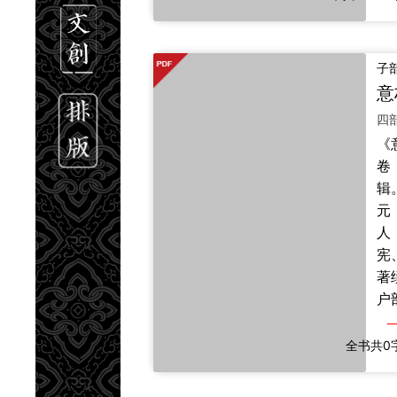
佛
一
世
子
修
意
味
长
《
取
卷
根
辑
可
元
旨
人
中
宪
于
著
心
户
明
是
身
秦
全书共0
作
杂
撰
余
谭