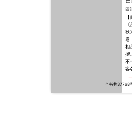
经
要
称
【
【
命
《
《
其
称
秋
凡
取
卷
十
归
相
阴
序
撰
纲
旨
不
号
有
客
灾
取
闻
情
字
成
全书共37768
纪
纪
凡
六
制
六
用
十
举
其
义
儒
众