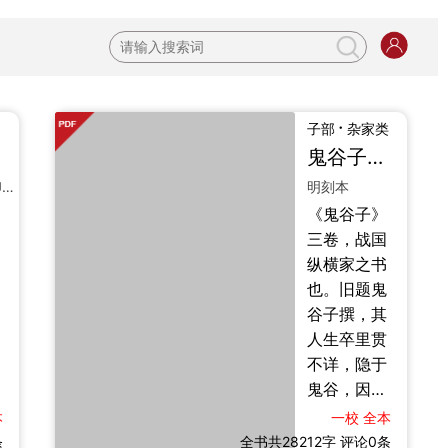
·
子部
杂家类
鬼谷子
二卷
三卷
四部丛刊景印明辽阳傅氏刻本
明刻本
《鬼谷子》
三卷，战国
纵横家之书
也。旧题鬼
谷子撰，其
人生卒里贯
不详，隐于
鬼谷，因以
自号。是书
本
一校
全本
主言捭阖、
条
全书共28212字
评论0条