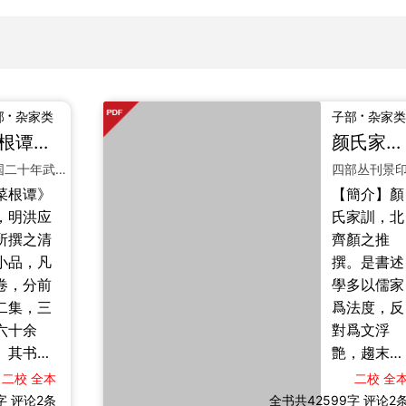
·
·
部
杂家类
子部
杂家类
菜根谭
颜氏家训
一卷
民国二十年武进陶氏印本
菜根谭》
【簡介】顏
，明洪应
氏家訓，北
所撰之清
齊顏之推
小品，凡
撰。是書述
卷，分前
學多以儒家
二集，三
爲法度，反
六十余
對爲文浮
。其书熔
艶，趨末棄
之中庸、
本，「文章
二校
全本
二校
全
之无为、
當以理致爲
8字
评论2条
全书共42599字
评论2