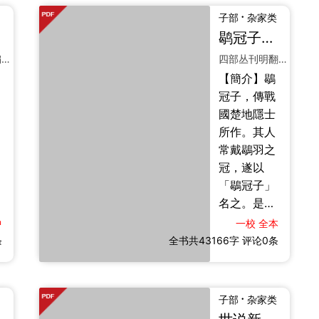
书上承两汉
字，白口，
·
子部
杂家类
察举遗意，
四周单边。
鹖冠子
十六卷
三卷
下启九品中
其文奇变诡
四部丛刊续编景印宋刻本并配明弘治活字印本
四部丛刊明翻宋本
正之制，融
伟，四库馆
【簡介】鶡
儒、道、
臣谓“要非后
冠子，傳戰
名、法诸家
世所能为
國楚地隱士
而自铸伟
也”，洵战国
所作。其人
辞。《隋
奇书也。
常戴鶡羽之
谨
书》《唐
【编撰】
冠，遂以
书》并著录
《鬼谷子》
「鶡冠子」
于名家，宋
之称，以作
名之。是書
阮逸刻以行
者隐于鬼谷
三卷，凡十
世，明以来
中
一校
全本
得名。
九篇，雖歷
条
全书共43166字
传本益广。
评论0条
經傳抄，篇
晚唐李德裕
目或有增
推为“天下奇
損，然其要
才”，汤用彤
·
子部
杂家类
義皆本于黃
谓“甚具历史