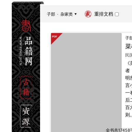
重排文档
子部
·
杂家类
子
《
者
明
言
一
后
百
则
儒
道
全书共1745