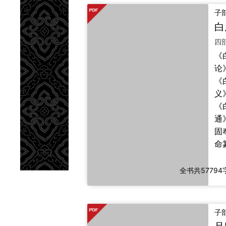
举
取
子
代
汪
《
菜
臻
事
《
库
语
论
其
自
《
录
有
义
观
谭
《
子
菜
通
者
日
固
书
少
命
概
多
在
序
者
年
全书共57794
防
帝
失
事
比
会
下
子
观
之