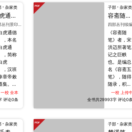
要，比前
几，乃论典
义于宋儒
本，廣爲流
·
·
部
杂家类
子部
杂家类
庾仲容
礼，正流
信民“咬得
傳，歷千年
白虎通德论
容斋随笔
十卷
子钞》更
俗，辨物类
根，则百
而不佚。
四部丛刊景印元大德九年重刊宋监本
严核。四
名号，释时
可做”之
【撰述】顏
白虎通德
《容斋随
馆臣称
俗嫌疑。其
。洪应明
之推「生於
》，本名
笔》者，宋
“取之严，
体因事立
序云：“适
亂世，長於
白虎通
洪迈所著笔
之精”。今
论，文词清
以菜根为
戎馬，流離
》，简称
记之巨帙
所采诸
辩，先陈其
者，予惟
播越，聞見
白虎
也。是编总
，多不传
事，后加“
之为物，
已多」，入
》，汉班
名《容斋五
，多赖此
按”以辨得
用所不可
隋，本「務
奉章帝敕
笔》，随得
仅存梗
失。考论典
，以其根
先王之道，
纂集。时
随录，积四
。戴叔伦
礼，上承
味，嚼之
紹家世之
建初四
十年而成。
谓其“上以
《白虎
一校
全本
一校
上传
業」之宗，
，帝仿宣
凡五集七十
字
守教之
评论0条
全书共29993字
通》；纠正
评论0
著
石渠故
四卷，一千
，中以补
流俗，近类
，诏诸儒
二百二十
事之阙，
《论衡》。
京师白虎
则。网罗古
以佐属文
存汉世风教
·
·
部
杂家类
子部
杂家类
，讲议五
今，包举经
绪”，洵为
之实，记闾