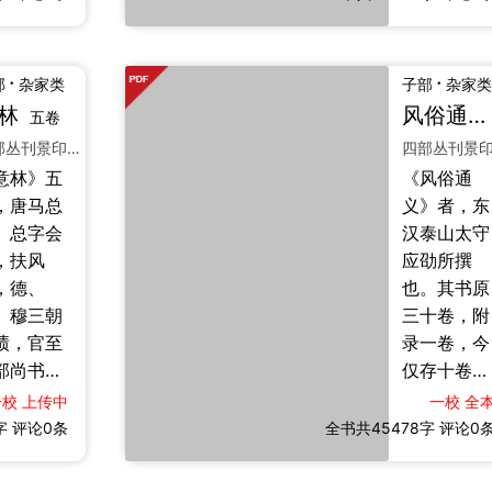
之空寂于
心腎，氣調
炉，言处
爲筋骨，事
之方，陈
義爲皮膚，
·
·
部
杂家类
子部
杂家类
己之要，
華麗爲冠
林
风俗通义
五卷
淡而理
冕。」特重
四部丛刊景印武英殿聚珍版木活字印本
。书名
士人修養，
意林》五
《风俗通
“咬得菜
文藝品第。
，唐马总
义》者，东
，则百事
他如音韻字
。总字会
汉泰山太守
做”之义，
訓、典故考
，扶风
应劭所撰
在于简素
證、世風人
，德、
也。其书原
见真味，
情，無不論
、穆三朝
三十卷，附
困顿中砺
及，足資參
绩，官至
录一卷，今
志，为晚
證補史。其
部尚书。
仅存十卷，
语录体修
述修身治家
编摘录周
凡十篇、百
哲学之杰
之法，辨正
一校
上传中
一校
全
以来诸子
三十九目。
字
。【编
评论0条
全书共45478字
時俗之謬，
评论0
记凡七十
劭以汉室倾
】《菜根
成訓誡子孫
家，汰繁
颓，生民无
》其名，
之家教範