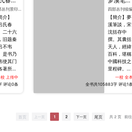
吕氏春秋
梦溪笔谈
二十六卷
同异，亲
史百家、诗
典也。
阎异闻之
四部丛刊景印明宋邦乂等刻本
制临决，
词文翰、朝
编撰】
多，千载而
简介】
【簡介】夢
史臣撰集
章典故、医
意林》之
下，犹足以
吕氏春
溪筆談，宋
事。全书
卜星算，无
，其义
资博洽、观
》二十六
沈括存中
十卷，四
不涉猎。其
“意必有
风俗焉。
，旧题秦
撰。其囊括
四篇，以
书考证精
”。马总自
【编撰】
吕不韦
天人，經緯
阳五行为
确，议论高
谓其“探其
《风俗通
。是书乃
百科，堪稱
，统摄爵
简，《四库
趣，意必
义》之称，
韦使其门
中國科技之
、礼乐、
全书总目》
归”，故截
其义取于自
各著所
里程碑。括
祥、性
推为南宋说
“意林”二
序所言：“
，集论而
博通古今，
、三纲六
部之冠，与
一校
上传中
一校
全
以
于流俗之过
，凡十二
尤精曆算星
字
之属，举
评论0条
全书共105883字
沈括《梦溪
评论1
谬，而事
、八览、
象。是書載
朝廷典
笔谈》、王
论，一百
其制渾儀、
、人伦日
应麟《困学
十篇，二
考曆法、辨
，靡不包
纪闻》并称
余万言。
藥石之術，
。辞约而
宋代三大笔
首页
1
2
尾页
共 2 页
前往
上一页
下一页
书兼采
詳錄活字印
丰，纬候
记，诚稽古
、道、
刷、石油制
家之语亦
之渊海，立