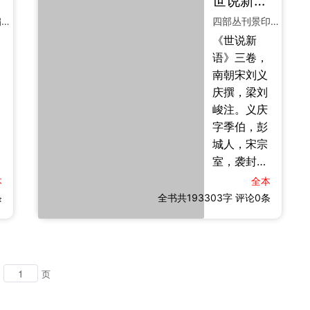
世说新语
二十六卷
三卷
老道家之
上之价值”，
四部丛刊续编景印明刻本
四部丛刊景印明袁氏嘉趣堂刻本
學，兼采
洵千古之鸿
《世说新
儒、法、陰
裁也。【编
语》三卷，
陽諸家之
撰】《人物
南朝宋刘义
長，蔚爲大
志》之称，
庆撰，梁刘
觀。首論宇
义取其辨章
峻注。义庆
宙生成，以
人物也。其
字季伯，彭
「元氣」爲
自序云：“夫
城人，宋宗
天地萬物之
圣贤之所
室，袭封临
本原，又言
通
美，莫美乎
川王，爱好
「無爲而
本
全本
聪
文义，招聚
条
全书共193303字
治」，主張
评论0条
文学之士。
君主當順應
其书采汉末
自然，以道
至东晋名士
禦術，刑德
嘉言懿行、
並用。【撰
页
轶事趣闻，
述】漢書藝
依德行、言
文志著錄鶡