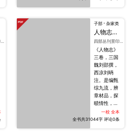
反应、飞
箝、揣摩之
术，为纵横
·
子部
杂家类
游说之宗。
人物志
十卷
三卷
原本十四
四部丛刊景印元大德间刻本
四部丛刊景印明正德刻本
篇，今存十
《人物志》
二篇，佚
三卷，三国
《转丸》
魏刘邵撰，
《胠乱》二
西凉刘昞
篇。《汉书·
注。是编甄
艺文志》不
综九流，辨
载，《隋书·
章材品，探
经籍志》始
赜情性，分
著录三卷。
别流品，凡
明李言恭校
本
一校
全本
十二篇，实
条
全书共31044字
刘向注本传
评论0条
为辨论人才
世，半叶九
之专著。其
行，行十八