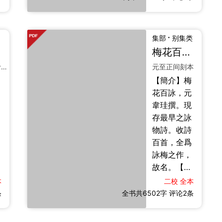
下迄明末，
以时代为
经，作家为
·
集部
别集类
纬，附以评
梅花百咏
二卷
一卷
注。书成于
元延佑七年叶辰南阜书堂刻本
元至正间刻本
康熙三十四
【簡介】梅
年，其名
花百詠，元
取“观止”之
韋珪撰。現
义，谓观此
存最早之詠
而古文尽
物詩。收詩
矣。吴兴祚
百首，全爲
序而刻之，
詠梅之作，
三百年间风
故名。【撰
行海内，与
述】珪酷嗜
《唐诗三百
本
二校
全本
梅花，名其
条
全书共6502字
首》并为蒙
评论2条
書齋爲梅雪
学双璧。此
窩。元至正
本六卷，乃