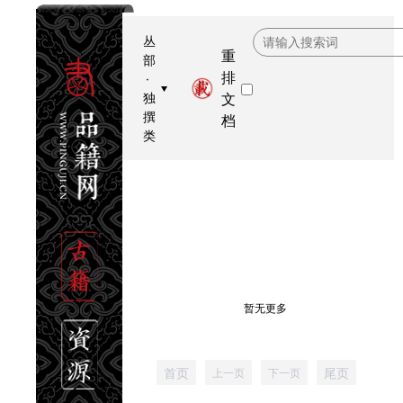
丛
重
部
排
·
独
文
撰
档
类
暂无更多
首页
尾页
上一页
下一页