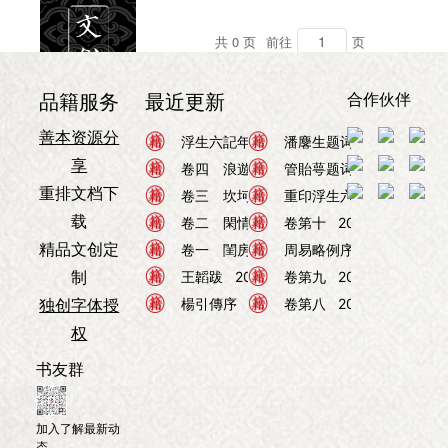
共 0 页
前往
页
合作伙伴
品籍服务
最近更新
善本资源分
浮生六记
浮生六記年表
浮生六记
2026年08月05日
潘麐生题词
2026年08月
享
浮生六记
卷四 浪遊記快
浮生六记
管貽萼题词
2026年08月05日
2026年08月
重排文档下
浮生六记
卷三 坎坷記愁
浮生六记
重印浮生六記
2026年08月05日
2026年0
载
浮生六记
卷二 閑情記趣
周易
卷第十
2026年08月05日
2026年08月02
精品文创定
浮生六记
卷一 閨房記樂
周易
周易略例序
2026年08月05日
2026年08月
制
浮生六记
王韜跋
2026年08月05日
周易
卷第九
2026年08月02
独创字体授
浮生六记
楊引傳序
2026年08月05日
周易
卷第八
2026年08月02
权
书友群
加入了解最新动
态