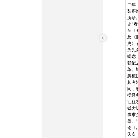
二年
梨枣
所珍
史"
至《
及《
史》
为先
竭虑
载记
革、
爬梳
其考
同，
据经
往往
钱大
事求
墨。
论《
失次