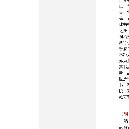
且其
氏，
美，
品。
此书
之变
陶冶
两得
乐府
不独
亦为
其书
新，
世所
书，
识，
诚可
〈明
〔清
乾隆