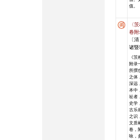
值。
〈茨
卷附
〔清
诸暨
《茨
附录
所撰
之体
深远
本中
祉者
史学
古乐
之识
文质
卷，
咏，