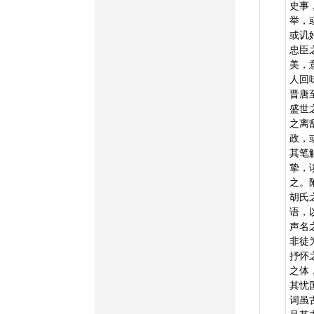
史事
举，
或讥
忠臣
美，
人回
晋唐
盛世
之离
政，
其笔
挚，
之。
胡氏
语，
声名
非徒
抒怀
之体
其忧
词虽