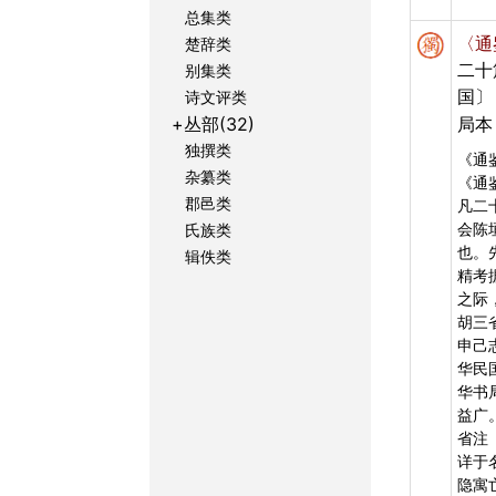
总集类
〈通
楚辞类
二十
别集类
国〕
诗文评类
+丛部(32)
局本
独撰类
《通
杂纂类
《通
郡邑类
凡二
会陈
氏族类
也。
辑佚类
精考
之际
胡三
申己
华民
华书
益广
省注
详于
隐寓