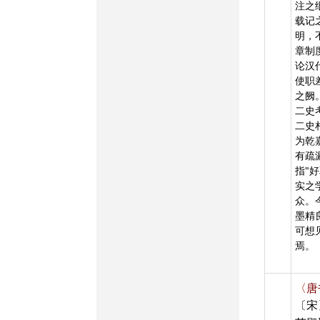
注之
载记
明，
章制
论汉
使职
之阙
二史
二史
为乾
有疏
指"
实之
众。
墨精
可想
焉。
〈唐
〔宋