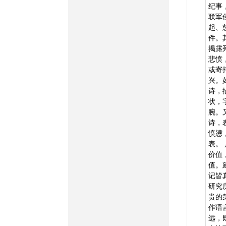
纪事
联军
起、
件。
揭露
悲愤
或寄
兴。
诗，
状，
腕。
诗，
愤懑
表。
价值
值。
记皆
研究
贵的
作语
远，