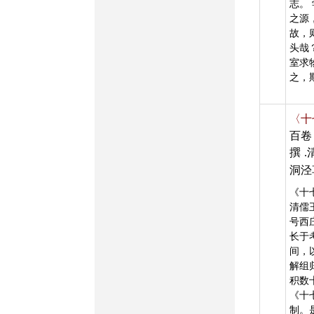
志。
之源
故，
头哉
室求
之，
〈十
百卷
撰
洞泾
《十
清儒
号西
长于
间，
解组
积数
《十
制。