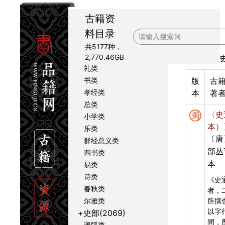
古籍资
料目录
全部
共5177种
，
+经部(2382)
2,770.46GB
史部
→
礼类
书类
版
古
孝经类
本
著
总类
〈史
小学类
本）
乐类
〔唐
群经总义类
部丛
四书类
本
易类
诗类
《史
春秋类
者，
尔雅类
所撰
以字
+史部(2069)
間，
谱牒类