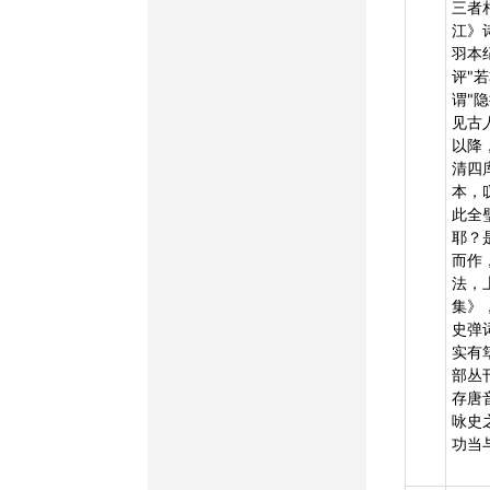
三者
江》
羽本
评"
谓"
见古
以降
清四
本，
此全
耶？
而作
法，
集》
史弹
实有
部丛
存唐
咏史
功当