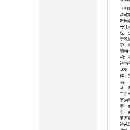
《明
清乾
严氏
号迂
也。
于乾
学，
明朝
积年
诗为
咏史
体，
品。
咏，
二百
事为
事，
争，
罗万
诗或