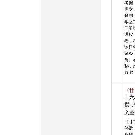
考据
世变
是刻
学之
间雕
谨按
卷，
论辽
诸条
阙。
秘，
百七
〈廿
十六
撰
文盛
《廿
补遗
所撰