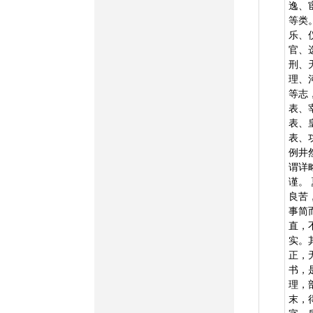
逸、
等类
乐、
官、
刑、
理、
等志
表、
表、
表、
例井
谓详
谨。
良苦
事简
直，
实。
正，
书，
理，
末，