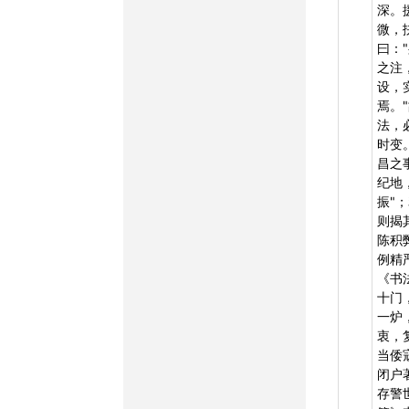
深。
微，
曰：
之注
设，
焉。
法，
时变
昌之
纪地
振"
则揭
陈积
例精
《书
十门
一炉
衷，
当倭
闭户
存警