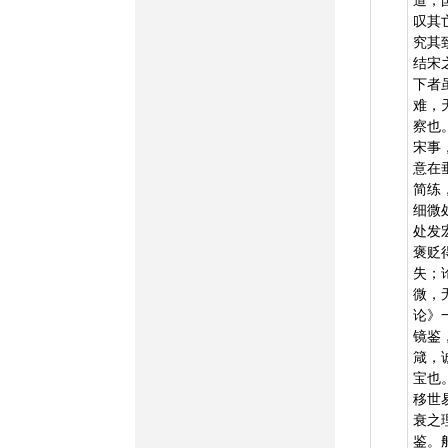
叹其
究其
结宋
下者
难，
察也
宋事
意在
简练
细微
处发
褒贬
失；
微，
论》
镜鉴
箴，
宝也
移世
衰之
鉴。