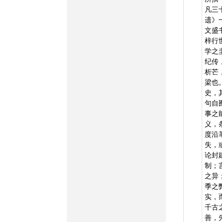
凡三
遗》
文盛
梓行
学之
纪传
析芒
梁也
史，
句自
事之
义，
度沿
失，
论封
制；
之异
季之
实，
千古
善，