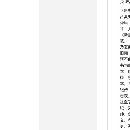
英殿
《唐
吕夏
舜民
才，
《新
笔。
乃夏
旧闻
阿不
书为
本，
楷，
本。
纪传
志表
祖至
纪，
帅、
义、
吏、