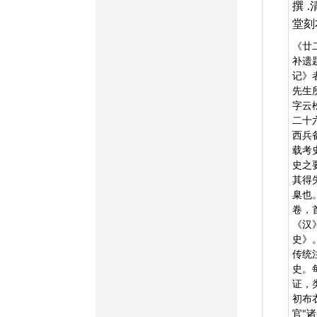
撰
堂刻
《廿
补遗
记》
先生
字云
二十
西兵
载考
史之
其得
臬也
卷，
《汉
史》
传统
史。
证，
初布
官"