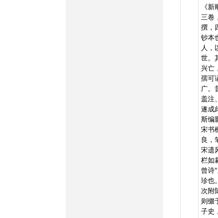
《新
三卷
撰，
钞本
人，
世。
兴亡
孺可
广。
盖注
遂成
斯编
宋书
良，
宋遗
栏如
曾诗
珍也
次附
则缀
子史