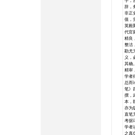
字，
辞，
非正
值，
英殿
代官
精良
整洁
勘尤
义，
其确
精审
学者
总而
笔》
撰，
本，
亦为
直笔
考据
学者
之真