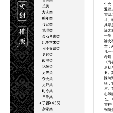
中允
总类
通經
方志类
嘗以
编年类
才、
传记类
其覃
地理类
論之
十卷
金石考古类
論史
纪事本末类
章；
诏令奏议类
凡一
史钞类
考鏡
政书类
《尚
纪传类
唐初
史表类
要。
陳時
杂史类
嘆，
史评类
河。
时令类
心雕
目录类
也。
+子部(435)
嘗梓
杂家类
刊所