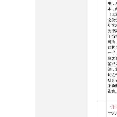
书，
本，
《读
之佼
初学
为津
于当
可掩
佳构
一书
故之
鉴戒
远，
论之
研究
不负
诣也
〈廿
十六