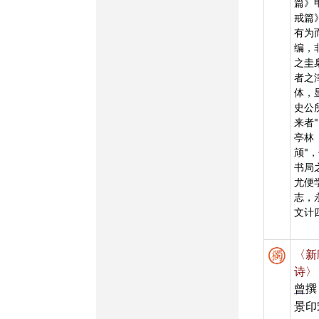
篇》
戒篇
有为
编，
之圭
者之
体，
史公
来者
亭林
颃"
书局
尤便
志，
文计
〈新
诗〉
曾
撰
景印