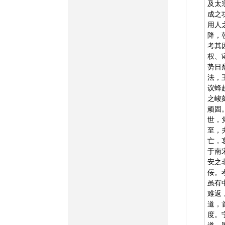
及太
成之
用人
降，
考其
权、
势日
法，
议蜂
之峻
顽固
世，
至，
亡，
于南
安之
佞。
虽有
难返
道，
度。
道，