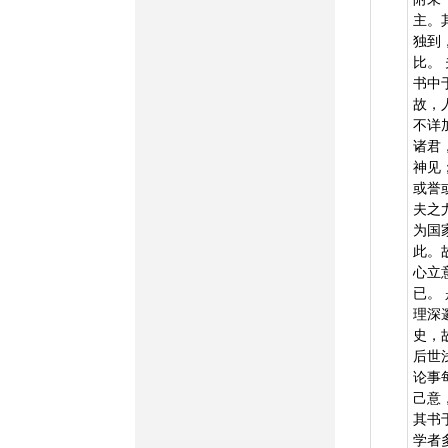
主。
独到
比。
书中
故，
不详
诸君
神见
或誉
夫之
为国
此。
心立
已。
理深
史，
后世
论事
己意
其书
学者