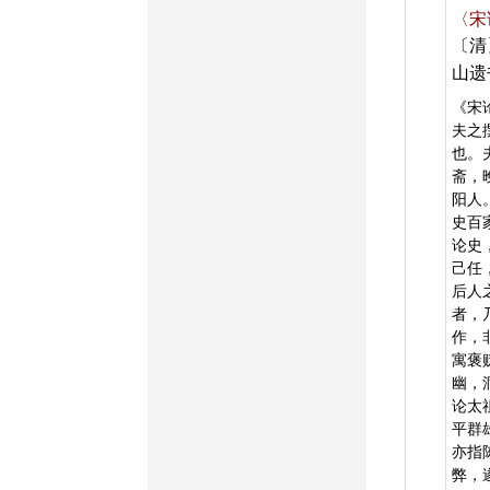
〈宋
〔清
山遗
《宋
夫之
也。
斋，
阳人
史百
论史
己任
后人
者，
作，
寓褒
幽，
论太
平群
亦指
弊，