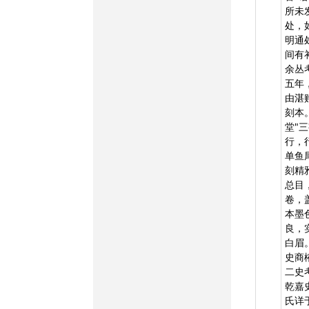
所未
处，
明通
间有
余丛
五年
由湛
刻本
堂"
行，
单鱼
刻精
总目
卷，
本墨
良，
白眉
史商
二史
乾嘉
氏详