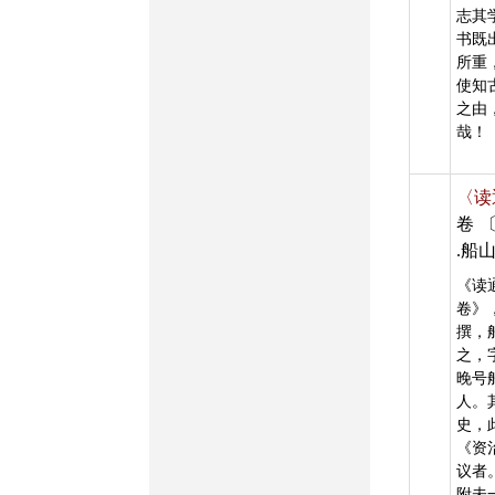
志其
书既
所重
使知
之由
哉！
〈读
卷
.船
《读
卷》
撰，
之，
晚号
人。
史，
《资
议者
附未