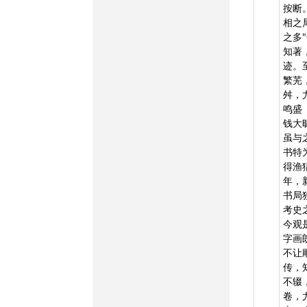
按断
相之
之多
知著
迹。
繁芜
舛，
鸣盛
钱大
虽与
书特
得渔
年，
书局
考史
今观
字画
不让
传，
不辍
卷，