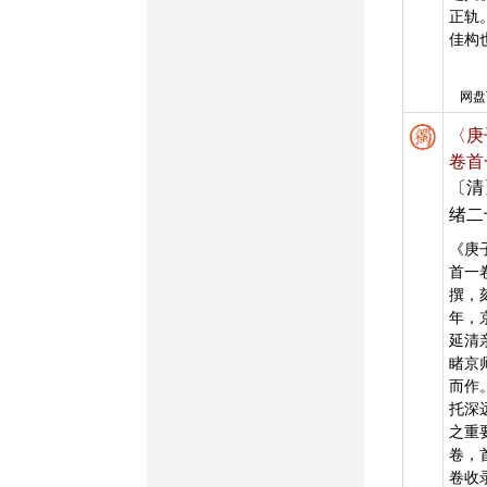
正轨
佳构
网盘
〈庚
卷首
〔清
绪二
《庚
首一
撰，
年，
延清
睹京
而作
托深
之重
卷，
卷收