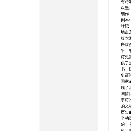
有诗
双璧
细作
刻本
牌记
地点
版本
序跋
平，
订史
供了
书，
史证
国家
现了
国情
事诗
的文
历史
个动
貌，
值、