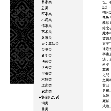
释家类
也。
記》
总类
補苴
医家类
孫氏
小说类
務印
儒家类
錄之
艺术类
此本
兵家类
槧遺
天文算法类
五年
通卷
类书类
字畫
新学类
漶，
法家类
尚少
诸教类
其書
谱录类
之間
术数类
之風
道家类
贊曰
史權
农家类
九淵
+集部(259)
宛然
词类
式瞻
曲类