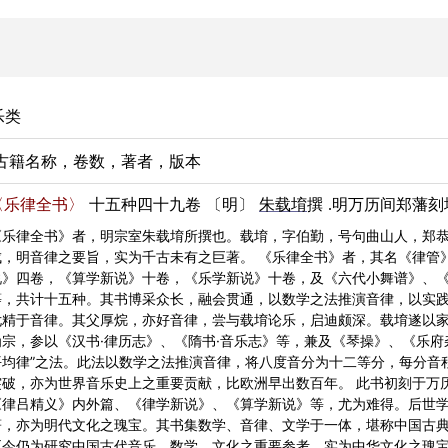
乐类
古籍名称，卷数，著者，版本
〈乐律全书〉
十五种四十九卷
〔明〕
朱载堉
撰
.明万历间郑藩刻
《乐律全书》者，明宗室朱载堉所撰也。载堉，字伯勤，号句曲山人，郑
成，明音律之要旨，实为千古未有之巨著。 《乐律全书》者，其名《律管
说》四卷，《算学新说》十卷，《乐学新说》十卷，及《六代小舞谱》、
等，共计十五种。其书博采众长，融会贯通，以数学之法推演音律，以实践
尤精于音律。其父厚烷，亦好音律，尝与载堉论乐，启迪颇深。载堉遂以
为宗，参以《汉书·律历志》、《隋书·音乐志》等，兼及《琴操》、《乐府
平均律”之法。此法以数学之法推演音律，将八度音分为十二等分，每分音
突破，亦为世界音乐史上之重要贡献，比欧洲早出数百年。 此书初刻于万
《律吕精义》内外篇、《律学新说》、《算学新说》等，尤为难得。后世学
著，亦为明代文化之瑰宝。其书集数学、音律、文学于一体，堪称中国古
至今仍为研究中国古代音乐、数学、文化之重要参考，实为中华文化之瑰