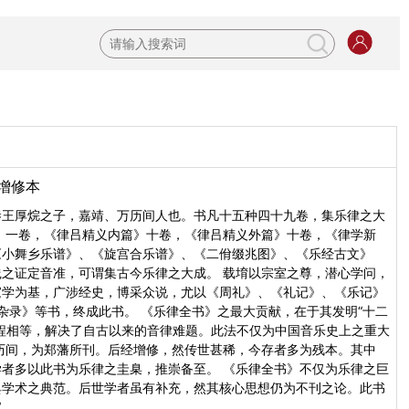
增修本
恭王厚烷之子，嘉靖、万历间人也。书凡十五种四十九卷，集乐律之大
》一卷，《律吕精义内篇》十卷，《律吕精义外篇》十卷，《律学新
《小舞乡乐谱》、《旋宫合乐谱》、《二佾缀兆图》、《乐经古文》
之证定音准，可谓集古今乐律之大成。 载堉以宗室之尊，潜心学问，
家学为基，广涉经史，博采众说，尤以《周礼》、《礼记》、《乐记》
杂录》等书，终成此书。 《乐律全书》之最大贡献，在于其发明“十二
程相等，解决了自古以来的音律难题。此法不仅为中国音乐史上之重大
历间，为郑藩所刊。后经增修，然传世甚稀，今存者多为残本。其中
者多以此书为乐律之圭臬，推崇备至。 《乐律全书》不仅为乐律之巨
典学术之典范。后世学者虽有补充，然其核心思想仍为不刊之论。此书
宝。