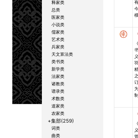
释家类
总类
医家类
小说类
儒家类
艺术类
兵家类
天文算法类
类书类
新学类
法家类
诸教类
谱录类
术数类
道家类
农家类
+集部(259)
词类
曲类