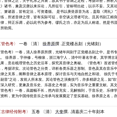
为，音律之正，关乎礼乐之兴衰，故其书于音调之定程，考据详密，辨析
秋》诸书，兼及汉唐以来乐论，凡所征引，皆标明出处，以示不妄。又其
笙、箫诸器，皆有定法，可资遵循。 是书以庚癸原音为名，盖取《周礼》
简练，所述音律之理，皆有实际可征，非空谈义理者可比。且其书刻工精良
音律，辩正乐调，必以此书为参考。缪氏之功，亦足为后人称道。然是书
有所助焉。
〈管色考〉
一卷
〔清〕
徐养原
撰
.正觉楼丛刻（光绪刻）
《管色考》一卷，清人徐养原所撰，光绪年间刻于正觉楼丛刻之中。是书
也。 徐养原，字仲修，号柳泉，浙江海宁人，清中叶著名学者。其学博古
成果，意在梳理管色之历史沿革，探究其音律之奥秘。 《管色考》首述管
典，考据详实。次论管色之分类，详析各类乐器之形制、音色及其在音乐
六律之关系，阐释音律之基本原理，探讨音乐与天地自然之和谐。 徐氏于
者副音”之论，发前人所未发。其论管色之演奏技巧，亦多精辟之见，如“吹
有深入研究，更兼及音乐史、乐器史之考据，实为音乐学之重要文献。其
《管色考》一卷，虽篇幅不长，然内容充实，见解独到，于音乐史、乐律
究资料，更为中国传统音乐之传承与发展奠定了坚实基础。徐养原之名，
〈古律经传附考〉
五卷
〔清〕
大奎
撰.
.清嘉庆二十年刻本