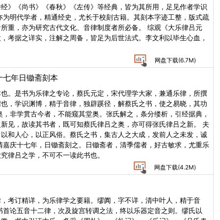
诗经》《尚书》《春秋》《左传》等经典，皆为其所用，足见作者学识
亦为明代学者，精通经史，尤长于校刻古籍。其刻本字迹工整，版式疏
所重，亦为研究古代文化、音律制度者所必备。 综观《大乐律吕元
微，考据之详实，注解之周备，皆足为后世法式。李文利以毕生心血，
网盘下载(
6.7M
)
十七年日锄斋刻本
本也。是书为乐律之专论，蔡氏元定，宋代理学大家，兼通乐律，所撰
儒也，学识渊博，精于音律，独辟蹊径，解蔡氏之书，使之易晓，其功
奥，非学贯古今者，不能窥其堂奥。张氏解之，条分缕析，引经据典，
新见，故读其书者，既可知蔡氏律吕之奥，亦可得张氏律吕之新。 夫
，以和人心，以正风俗。蔡氏之书，集古人之大成，发前人之未发，诚
清嘉庆十七年，日锄斋刻之。日锄斋者，清季儒者，好古敏求，尤重乐
欲究律吕之学，不可不一读此书也。
网盘下载(
4.2M
)
律，考订精详，为乐律学之要籍。缪阗，字不详，清中叶人，精于音
书首论五音十二律，次及旋宫转调之法，终以乐器定音之则。缪氏以