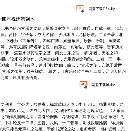
网盘下载(
154.1M
)
十四年祝廷滂刻本
。此书乃研习古乐之要籍，博采众家之言，融会贯通，自成一家。湛若
音律。吕怀，字子念，亦为名儒，学识渊博，尤精乐理。二者合著，相
》，下卷乃《古乐传》，内容广博，涵盖乐律、乐器、乐制、乐舞诸
》等，亦有汉唐以降诸家之说，如郑玄、孔颖达、蔡元定等，皆有所采
明晰。 湛若水以其理学之基，阐发古乐之理，谓“乐者，天地之和
实践，论乐器之制作、乐舞之编排，尤重音律之和谐。二者一理一事，
式精良，且书前有序，述其刊刻之由，略云：“古乐之传，几绝于后世，
于古乐之传承，颇有裨益。 总之，《古乐经传全书》二卷，乃明人研习
乐之道，庶几有所悟焉。
网盘下载(
6.4M
)
李文利者，字公达，号静庵，福建莆田人也，生于明代，精通音律，尤
书，加以己见，终成此大作，实为明代音乐理论之瑰宝也。 《大乐律
之制作及演奏之法，皆引经据典，考证精详。其书以《礼记·乐记》为
言。书中论及十二律、五音、八风、十二管等，均以数理推演，详加解
《大乐律吕元声》之注疏，于前书所论之处，逐条考辨，增补资料，尤