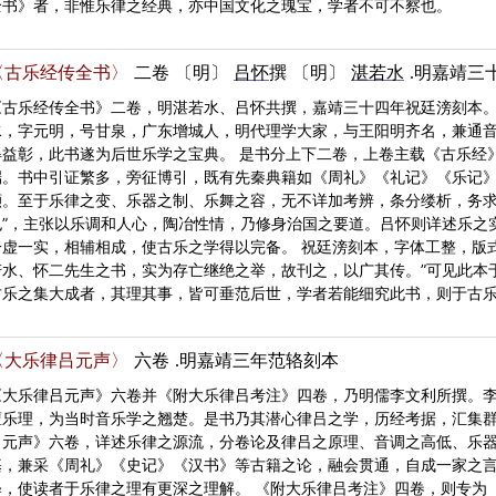
全书》者，非惟乐律之经典，亦中国文化之瑰宝，学者不可不察也。
〈古乐经传全书〉
二卷
〔明〕
吕怀
撰
〔明〕
湛若水
.明嘉靖三
《古乐经传全书》二卷，明湛若水、吕怀共撰，嘉靖三十四年祝廷滂刻本
水，字元明，号甘泉，广东增城人，明代理学大家，与王阳明齐名，兼通
得益彰，此书遂为后世乐学之宝典。 是书分上下二卷，上卷主载《古乐经
端。书中引证繁多，旁征博引，既有先秦典籍如《周礼》《礼记》《乐记
撷。至于乐律之变、乐器之制、乐舞之容，无不详加考辨，条分缕析，务求
也”，主张以乐调和人心，陶冶性情，乃修身治国之要道。吕怀则详述乐之
一虚一实，相辅相成，使古乐之学得以完备。 祝廷滂刻本，字体工整，版
若水、怀二先生之书，实为存亡继绝之举，故刊之，以广其传。”可见此本
古乐之集大成者，其理其事，皆可垂范后世，学者若能细究此书，则于古
〈大乐律吕元声〉
六卷
.明嘉靖三年范辂刻本
《大乐律吕元声》六卷并《附大乐律吕考注》四卷，乃明儒李文利所撰。
擅乐理，为当时音乐学之翘楚。是书乃其潜心律吕之学，历经考据，汇集群
吕元声》六卷，详述乐律之源流，分卷论及律吕之原理、音调之高低、乐器
基，兼采《周礼》《史记》《汉书》等古籍之论，融会贯通，自成一家之
释，使读者于乐律之理有更深之理解。 《附大乐律吕考注》四卷，则专为