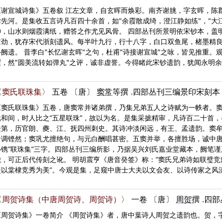
《谢宣城诗集》五卷叙 江左文章，自玄晖而焕彩。南齐谢朓，字玄晖，陈
律先河。是集收五言诗凡百四十余首，如"余霞散成绮，澄江静如练"，"大
神，山水则烟霞满纸，赠答之作尤见风骨。 四部丛刊所景明依宋钞本，盖
遒劲，犹存宋代浙刻遗风。每半叶九行，行十八字，白口双鱼尾，楮墨精
补阙遗。 昔李白"长忆谢玄晖"之句，杜甫"诗接谢宣城"之咏，皆见推重
瑕，然"圆美流转如弹丸"之评，诚非虚誉。今得睹此宋钞遗韵，犹闻永明
〈窦氏联珠集〉
五卷
〔唐〕
窦常
等撰
.四部丛刊三编景印宋刻本
《窦氏联珠集》五卷，唐窦常并诸弟撰，乃集兄弟五人之诗赋为一帙者。
元和间，时人比之“五星联珠”，故以为名。是集采摭精审，凡诗百二十首
登第，历官朗、夔、江、抚四州刺史。其诗冲淡闲远，有王、孟遗韵。窦
音调铿然；窦巩尤擅绝句，与元白酬唱甚密。五窦并举，各擅胜场，诚中唐
心镌“联珠集”三字。四部丛刊三编所影，乃据吴兴刘氏嘉业堂藏本，阙笔
貌，可正后代传刻之讹。 明胡震亨《唐音癸签》称：“窦氏兄弟诗如联璧竞
徒以棠棣竞秀为美”。今观是集，足窥中唐士大夫以文会友、以诗传家之风
〈周贺诗集（中唐周贺诗、周贺诗）〉
一卷
〔唐〕
周贺
撰
.四
《周贺诗集》一卷简介 《周贺诗集》者，唐中葉诗人周贺之遗韵也。贺，