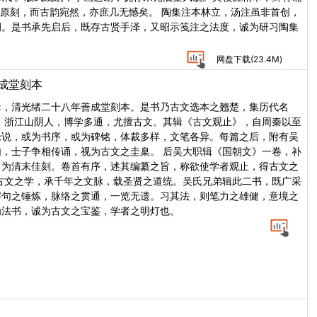
非原刻，而古韵宛然，亦庶几无憾矣。 陶集注本林立，汤注虽非首创，
例。是书承先启后，既存古贤手泽，又昭示笺注之法度，诚为研习陶集
网盘下载(
23.4M
)
成堂刻本
辑，清光绪二十八年善成堂刻本。是书乃古文选本之翘楚，集历代名
，浙江山阴人，博学多通，尤擅古文。其辑《古文观止》，自周秦以至
论说，或为书序，或为碑铭，体裁多样，文笔各异。每篇之后，附有吴
，士子争相传诵，视为古文之圭臬。 后吴大职辑《国朝文》一卷，补
，为清末佳刻。卷首有序，述其编纂之旨，称欲使学者观止，得古文之
古文之学，承千年之文脉，载圣贤之道统。吴氏兄弟辑此二书，既广采
字句之锤炼，脉络之贯通，一览无遗。习其法，则笔力之雄健，意境之
为法书，诚为古文之宝鉴，学者之明灯也。