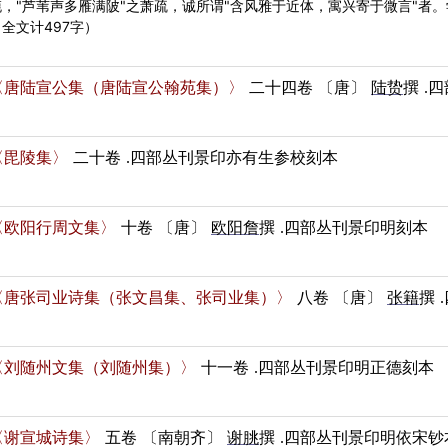
旎，"芦苇声多雁满陂"之萧疏，诚所谓"含风雅于近体，寓兴寄于微言"者
（全文计497字）
〈唐陆宣公集（唐陆宣公翰苑集）〉
二十四卷
〔唐〕
陆贽
撰
.
〈毘陵集〉
二十卷
.四部丛刊景印亦有生参校刻本
〈欧阳行周文集〉
十卷
〔唐〕
欧阳詹
撰
.四部丛刊景印明刻本
〈唐张司业诗集（张文昌集、张司业集）〉
八卷
〔唐〕
张籍
撰
〈刘随州文集（刘随州集）〉
十一卷
.四部丛刊景印明正德刻本
〈谢宣城诗集〉
五卷
〔南朝齐〕
谢朓
撰
.四部丛刊景印明依宋钞