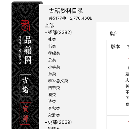
古籍资料目录
共5177种
，
2,770.46GB
全部
+经部(2382)
集部
礼类
书类
版本
孝经类
总类
小学类
乐类
群经总义类
四书类
易类
诗类
春秋类
尔雅类
+史部(2069)
谱牒类