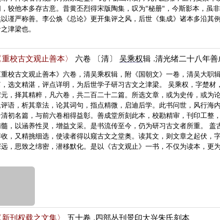
阙，较他本多存古意。昔黄丕烈得宋版陶集，叹为"秘册"，今斯影本，虽
然以谨严称善。李公焕《总论》更开集评之风，后世《集成》诸本多沿其
者之津梁也。
〈重校古文观止善本〉
六卷
〔清〕
吴乘权
辑
.清光绪二十八年善
《重校古文观止善本》六卷，清吴乘权辑，附《国朝文》一卷，清吴大职
篇，选文精湛，评点详明，为后世学子研习古文之津梁。 吴乘权，字楚材
宋元，择其精粹，凡六卷，共二百二十二篇。所选文章，或为史传，或为
氏评语，析其章法，论其词句，指点精微，启迪后学。此书问世，风行海内
录清初名篇，与前六卷相得益彰。善成堂所刻此本，校勘精审，刊印工整
精髓，以涵养性灵，增益文采。是书流传至今，仍为研习古文者所重。 盖
博收，又精挑细选，使读者得以窥古文之堂奥。读其文，则文章之起伏，
深远，思致之绵密，潜移默化。是以《古文观止》一书，不仅为读本，更
〈新刊权载之文集〉
五十卷
.四部丛刊景印大兴朱氏刻本