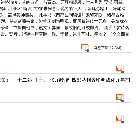
诗格清峻，苦吟自得，与贾岛、无可相颉颃，时人号为“贾派”羽翼。
舞，回风任听吹”“空将未归意，说向欲行人”，皆锤炼精工，冷峭深
一派，盖得其神髓矣。 此本乃《四部丛刊续编》景印宋刻，楮墨古雅，
丕烈、瞿镛诸藏书家，皆推宋刻为甲观，而周贺诗传世无多，是编犹存
余章，或辑自他书，然文字异同，赖兹旧刻可校雠焉。 嗟乎！贺诗名
后之览者，得窥中唐苦吟一派之圭臬，岂非艺林之幸欤？ （全文四百
网盘下载(
12.8M
)
江集）〉
十二卷
〔唐〕
张九龄
撰
.四部丛刊景印明成化九年韶