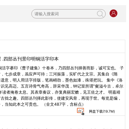
撰
.四部丛刊景印明铜活字印本
铜活字摹印《曹子建集》十卷本，乃四部丛刊择善而影，诚可宝也。 子
才，七步成章，虽应声可待；三河振藻，实旷代之文宗。其集自《隋
遗意，明人用活字排版，笔画峭劲，墨色如漆，殊堪把玩。 集中《洛
识见高迈。五言诗骨气奇高，辞采华茂，钟记室所谓"粲溢今古，卓尔
年读者掩卷太息。其表章奏议，亦复典丽宏赡，见王佐之才。 明嘉靖
有古拙之趣。四部丛刊择此影传，使建安风骨，再现于世。每览是编，
，当知此本之可贵也。 （全文487字，含标点）
网盘下载(
19.7M
)