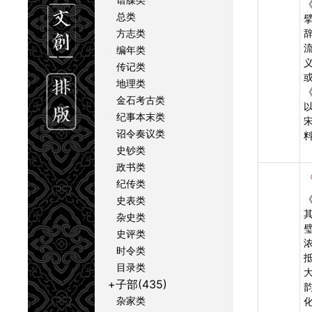
总类
方志类
编年类
传记类
地理类
金石考古类
纪事本末类
诏令奏议类
史钞类
政书类
纪传类
史表类
杂史类
史评类
时令类
目录类
+子部(435)
杂家类