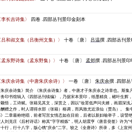
〈李长吉诗集〉
四卷
.四部丛刊景印金刻本
〈吕和叔文集（吕衡州文集）〉
十卷
〔唐〕
吕温
撰
.四部丛刊
〈孟东野诗集（孟东野集）〉
十卷
〔唐〕
孟郊
撰
.四部丛刊景
〈朱庆余诗集（中唐朱庆余诗）〉
一卷
〔唐〕
朱庆余
撰
.四部
《朱庆余诗集》简介 《朱庆余诗集》者，中唐才子朱庆余之诗章也。斯集
商务印书馆辑入《四部丛刊续编》，乃据宋本景印，纸墨精良，楮叶生辉，
少颖悟，工诗赋。张籍见其文，深赏之，因以"妆罢低声问夫婿，画眉深浅
多酬赠之作，时人谓得水部（张籍）格调，而风致尤近浪仙（贾岛）。 集
部》二章最称绝唱，前者写宫女情态如在目前，后者以新妇喻举子，设譬
宋人刘克庄《后村诗话》称其"字字精炼"，明人胡震亨《唐音癸签》许为"
叶十行，行十八字，版心镌"庆余"二字。较之《全唐诗》所录，多《上宣州