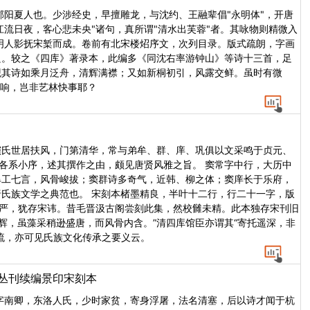
郡阳夏人也。少涉经史，早擅雕龙，与沈约、王融辈倡"永明体"，开唐
江流日夜，客心悲未央"诸句，真所谓"清水出芙蓉"者。其咏物则精微入
明人影抚宋椠而成。卷前有北宋楼炤序文，次列目录。版式疏朗，字画
良。较之《四库》著录本，此编多《同沈右率游钟山》等诗十三首，足
。观其诗如乘月泛舟，清辉满襟；又如新桐初引，风露交鲜。虽时有微
余响，岂非艺林快事耶？
窦氏世居扶风，门第清华，常与弟牟、群、庠、巩俱以文采鸣于贞元、
，各系小序，述其撰作之由，颇见唐贤风雅之旨。 窦常字中行，大历中
牟工七言，风骨峻拔；窦群诗多奇气，近韩、柳之体；窦庠长于乐府，
氏族文学之典范也。 宋刻本楮墨精良，半叶十二行，行二十一字，版
谨严，犹存宋讳。昔毛晋汲古阁尝刻此集，然校雠未精。此本独存宋刊旧
辉，虽藻采稍逊盛唐，而风骨内含。”清四库馆臣亦谓其“寄托遥深，非
流，亦可见氏族文化传承之要义云。
部丛刊续编景印宋刻本
字南卿，东洛人氏，少时家贫，寄身浮屠，法名清塞，后以诗才闻于杭