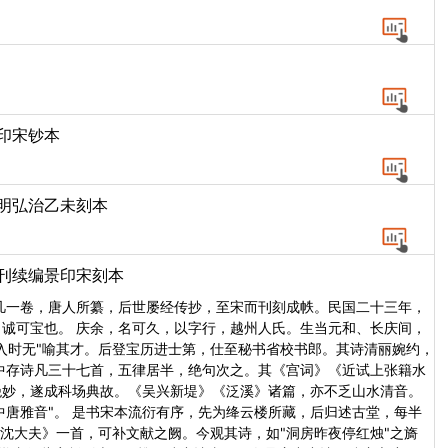
景印宋钞本
印明弘治乙未刻本
丛刊续编景印宋刻本
凡一卷，唐人所纂，后世屡经传抄，至宋而刊刻成帙。民国二十三年，
诚可宝也。 庆余，名可久，以字行，越州人氏。生当元和、长庆间，
入时无"喻其才。后登宝历进士第，仕至秘书省校书郎。其诗清丽婉约，
中存诗凡三十七首，五律居半，绝句次之。其《宫词》《近试上张籍水
绝妙，遂成科场典故。《吴兴新堤》《泛溪》诸篇，亦不乏山水清音。
中唐雅音"。 是书宋本流衍有序，先为绛云楼所藏，后归述古堂，每半
沈大夫》一首，可补文献之阙。今观其诗，如"洞房昨夜停红烛"之旖