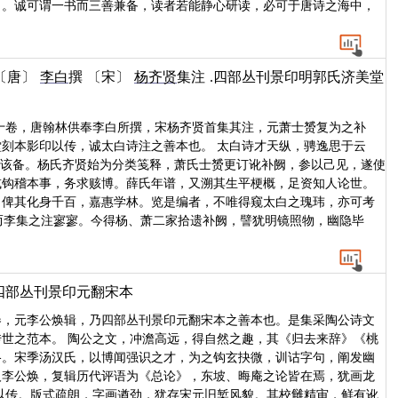
力。诚可谓一书而三善兼备，读者若能静心研读，必可于唐诗之海中，
〔唐〕
李白
撰
〔宋〕
杨齐贤
集注
.四部丛刊景印明郭氏济美堂
十卷，唐翰林供奉李白所撰，宋杨齐贤首集其注，元萧士赟复为之补
刻本影印以传，诚太白诗注之善本也。 太白诗才天纵，骋逸思于云
有该备。杨氏齐贤始为分类笺释，萧氏士赟更订讹补阙，参以己见，遂使
或钩稽本事，务求赅博。薛氏年谱，又溯其生平梗概，足资知人论世。
，俾其化身千百，嘉惠学林。览是编者，不唯得窥太白之瑰玮，亦可考
，而李集之注寥寥。今得杨、萧二家拾遗补阙，譬犹明镜照物，幽隐毕
.四部丛刊景印元翻宋本
卷，元李公焕辑，乃四部丛刊景印元翻宋本之善本也。是集采陶公诗文
世之范本。 陶公之文，冲澹高远，得自然之趣，其《归去来辞》《桃
格。宋季汤汉氏，以博闻强识之才，为之钩玄抉微，训诂字句，阐发幽
人李公焕，复辑历代评语为《总论》，东坡、晦庵之论皆在焉，犹画龙
以传。版式疏朗，字画遒劲，犹存宋元旧椠风貌。其校雠精审，鲜有讹