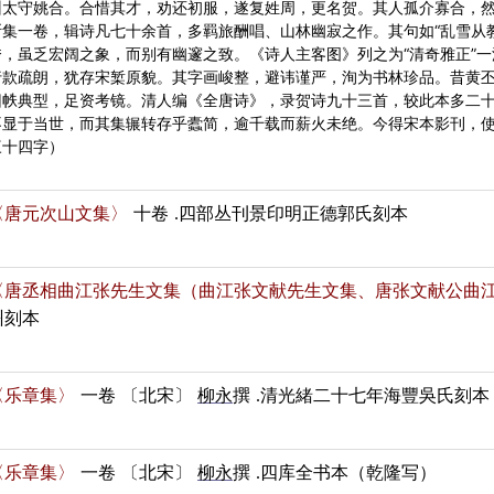
州太守姚合。合惜其才，劝还初服，遂复姓周，更名贺。其人孤介寡合，然
斯集一卷，辑诗凡七十余首，多羁旅酬唱、山林幽寂之作。其句如“乱雪从教
秀，虽乏宏阔之象，而别有幽邃之致。《诗人主客图》列之为“清奇雅正”
行款疏朗，犹存宋椠原貌。其字画峻整，避讳谨严，洵为书林珍品。昔黄
旧帙典型，足资考镜。清人编《全唐诗》，录贺诗九十三首，较此本多二十
不显于当世，而其集辗转存乎蠹简，逾千载而薪火未绝。今得宋本影刊，使
三十四字）
〈唐元次山文集〉
十卷
.四部丛刊景印明正德郭氏刻本
〈唐丞相曲江张先生文集（曲江张文献先生文集、唐张文献公曲
州刻本
〈乐章集〉
一卷
〔北宋〕
柳永
撰
.清光緒二十七年海豐吳氏刻本
〈乐章集〉
一卷
〔北宋〕
柳永
撰
.四库全书本（乾隆写）