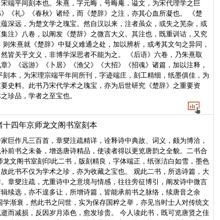
，宋端平间刻本也。朱熹，字元晦，号晦庵，谥文，为宋代理学之巨
》《礼》《春秋》诸经，而《楚辞》之注，亦其心血所凝也。 《楚
意蕴深远，为楚文学之瑰宝。然自汉以来，注者虽众，或失之芜杂，或
《集注》八卷，以阐发《楚辞》之微言大义。其注也，既重训诂，又究
，则朱熹就《楚辞》中疑义难通之处，加以辨析，或考其文句之异同，
然皆关乎文义，非博学深思者不能为之。 《后语》六卷，乃朱熹取
九章》《远游》《卜居》《渔父》《大招》《招魂》诸篇，加以注释，
平刻本，为宋理宗端平年间所刊，字迹端庄，刻工精细，纸墨俱佳，为
重要史料。此书乃宋代学术之瑰宝，亦为后世研究《楚辞》之重要资
林之珍品，学者之至宝也。
绪十四年京师龙文阁书室刻本
诗家巨作凡三百首，章燮注疏精详，诠释诗中典故、词义，颇为博洽，
以补前书之未备，增选唐诗精品，使读者得以更览唐韵之全貌。二书合
师龙文阁书室刻印此二书，版刻精良，字体端正，纸张洁白如雪，墨色
故此书不仅为学术之珍，亦为收藏之宝也。 观此二书，所选诗篇，大
作。章燮注疏，尤重诗中之意境与情感，往往旁征博引，阐发诗中微言
所辑续选，亦不遑多让，所增诗篇，皆能承前书之脉络，续唐音之余
国学渐衰，然此书之问世，实为保存国粹之举，亦见当时士人对传统文
逝而减损，反因岁月添色，愈发珍贵。 今人读此书，既可览唐贤之佳