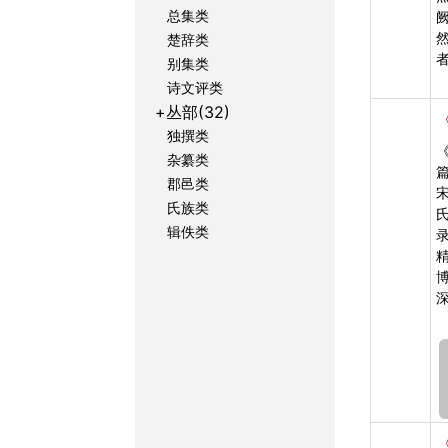
总集类
楚辞类
别集类
诗文评类
+丛部(32)
独撰类
杂纂类
郡邑类
氏族类
辑佚类