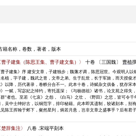
古籍名称，卷数，著者，版本
〈曹子建集（陈思王集、曹子建文集）〉
十卷
〔三国魏〕
曹植
《曹子建集》序 建安文章，子建独步；魏藩才调，陈思冠世。今观明人以
建名植，字子建，魏武之胄，文帝之弟。生于乱世，长于军旅，而天授俊
志》以降，历代著录，卷帙分合不一。此本十卷，诗赋杂文俱备，犹存宋本
神》一赋，写宓妃之绰约，寄托遥深；《与杨德祖》诸书，论文苑之得失，
不群"者也。至若《七哀》之怨，《白马》之壮，《野田》之悲，皆可令千
间，吴中士绅好古，以铜范字，排印秘籍。此本即其遗制，较诸刻本，别
犹见陈王挥翰于邺下，粲然星列，炳若月悬，岂非文章之盛事乎？后有君子
〈楚辞集注〉
八卷
.宋端平刻本