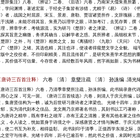
《楚辞集注》八卷、《辨证》二卷、《后语》六卷，乃南宋大儒朱熹所纂
擘，学问渊博，著述宏富，于经史子集皆有涉猎，尤精于《易》《诗》《书
辞》者，战国之时屈原、宋玉、景差、唐勒、贾谊诸贤所作，文辞瑰丽，
流于浅陋，未能尽得其旨。朱熹乃以理学之眼，详加考订，去芜存菁，撰
义理，辨章学术，考镜源流，实为研习《楚辞》者之津梁。 《辨证》二卷
或探其旨意之幽微，务求其确当，以解学者之惑。其所辨者，虽细枝末节，
《楚辞》之外，与《楚辞》相类之文，如《离骚经》《九歌》《天问》《
以广《楚辞》之绪。其选也精，其注也详，使读者得窥楚文学之全貌。 端
宋版中之佼佼者。不但印刷精美，而且流传甚广，是研究朱熹学术思想的
料，其价值不可估量。今存世者，虽经数百年风雨，然字画如新，实为书
〈唐诗三百首注释〉
六卷
〔清〕
章燮
注疏
〔清〕
孙洙
编
.清光
《唐诗三百首注释》六卷，乃清季章燮所注疏，孙洙所编。此书辑录唐代
其用心之深，可见一斑。《唐诗三百首续选》六卷，则清人于庆元所编，
璧，集唐贤佳构为一帙，诚为后世研习唐诗者之津梁也。 光绪十四年，京
浓郁，实为清代刻本之佳品。龙文阁乃京师著名书坊，其刻书以工巧著称，
抵为唐诗之精华，既有李杜之雄浑，亦有王孟之清雅，更有其他名家之佳
大义，令人读之，恍如置身于诗境之中，深感唐贤之才情与胸襟。于庆元
韵，使二书互为补充，相得益彰。 此书刻印于清季，正值西学东渐之际，
化之坚守与传承。光绪十四年，距今已逾百年，然此书之价值，未因时光流