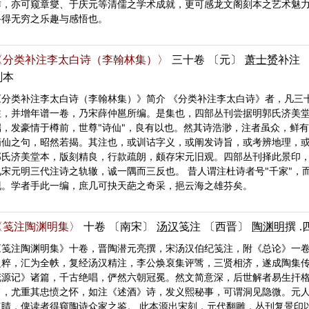
作，亦可窥章燮、于庆元等清儒之学术成就，更可感龙文阁刻本之艺术魅
寻得无穷之乐趣与感悟也。
〈分类补注李太白诗（李翰林集）〉
三十卷
〔元〕
萧士赟
补注
刻本
《分类补注李太白诗（李翰林集）》简介 《分类补注李太白诗》者，凡三
注，并增年谱一卷，乃宋薛仲邕所编。是集也，四部丛刊尝据明郭氏济美堂
端，发豪情于樽前，世尊"诗仙"，良有以也。然其诗浩渺，注者虽众，鲜
谪仙之句，昭然若揭。其注也，或训诂字义，或阐发诗旨，或考辨地理，
郭氏济美堂本，版刻精良，行款疏朗，颇存宋元旧观。四部丛刊择此景印
见宋元明三代注诗之轨辙，诚一隅而三反也。 昔人谓注杜诗者号"千家"
现。学者手此一编，庶几可抉天葩之奇采，挹云海之雄芬矣。
〈笺注陶渊明集〉
十卷
〔南宋〕
汤汉
笺注
〔西晋〕
陶渊明
撰
《笺注陶渊明集》十卷，晋陶潜元亮撰，宋汤汉伯纪笺注，附《总论》一
之粹，汇为全帙，复经汤汉精注，李公焕裒集评骘，三贤相济，遂成陶集传
花源记》诸篇，千古绝唱，俨然六朝冠冕。然文简意深，后世解者易生扞
旨，尤重其忠愤之怀，如注《述酒》诗，发义熙秘事，可谓洞见隐微。元
点睛，俾读者得窥陶诗众家之鉴。 此本源出宋刻，元代翻雕，丛刊复景印