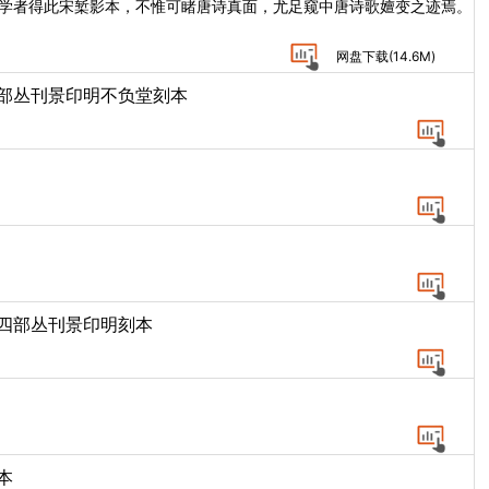
。学者得此宋椠影本，不惟可睹唐诗真面，尤足窥中唐诗歌嬗变之迹焉。
网盘下载(
14.6M
)
四部丛刊景印明不负堂刻本
.四部丛刊景印明刻本
本