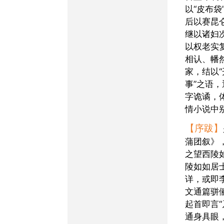
以“皮布袋
后以赛昆
继以诸妇
以权老实
相认、幡
家，结以
事”之语
字诡谲，
情小说中
【序跋】
蒲团叙》
之望西陵
陵如如居
详，或即
文通篇骈
起首即言
通身具眼