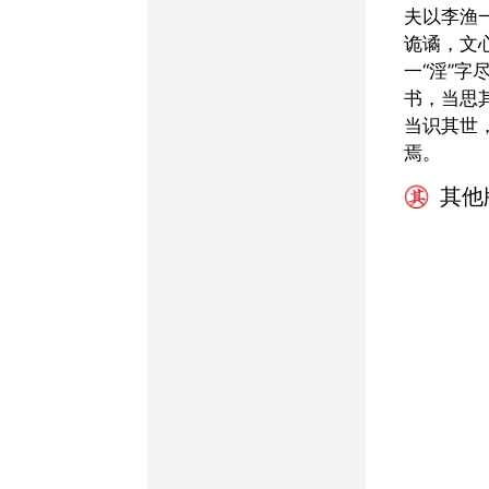
夫以李渔一代词客，笔法
诡谲，文
一“淫”字
书，当思
当识其世
焉。
其他