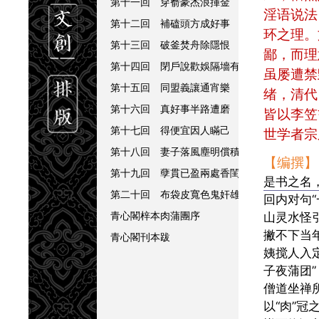
第十一回 穿窬豪杰浪揮金 露水夫妻成結髮
淫语说法
第十二回 補磕頭方成好事 因吃醋反結同心
环之理。
第十三回 破釜焚舟除隱恨 臥薪嘗膽復姦讐
鄙，而理
第十四回 閉戶說歡娛隔墻有耳 禁人觀沐浴
虽屡遭禁
第十五回 同盟義讓通宵樂 姊妹平分一夜歡
绪，清代
第十六回 真好事半路遭磨 活春宮連箱被刼
皆以李笠
第十七回 得便宜因人瞞己 遭塗毒爲己驕人
世学者宗
第十八回 妻子落風塵明償積欠 弟兄爭窈窕
【编撰】
第十九回 孽貫已盈兩處香閨齊出醜 禪機將
是书之名，
第二十回 布袋皮寬色鬼奸雄齊攝入 旃檀路
回内对句
青心閣梓本肉蒲團序
山灵水怪
撇不下当
青心閣刊本跋
姨搅人入
子夜蒲团”
僧道坐禅
以“肉”冠