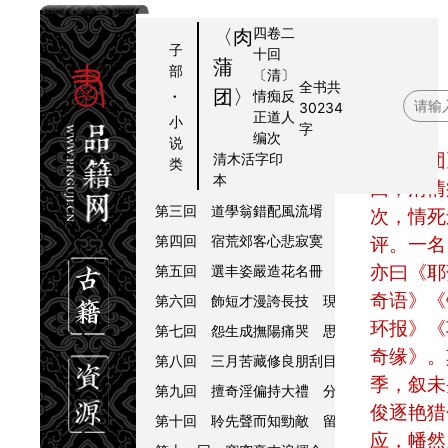
四卷二
〈肉
子
十回
蒲
部
〔清〕
全书共
提要
·
团〉
情痴反
30234
正道人
序
小
题要
字
编次
说
第一回 止淫風借淫說法 談色事就色開端
《肉蒲团》四卷二十
清木活字印
类
本
第二回 老頭陀空張皮布袋 小居士愛坐肉蒲
回，清情
第三回 道學翁錯配風流壻 端莊女情移輕薄
次，情死
第四回 宿荒郊客心悲寂寞 消長夜賊口說風
评。一名
亦曰《耶
第五回 選丰姿嚴造花名冊 徇情面寬收雪鬢
奇语》《
第六回 飾短才漫誇長技 現小物貽笑大方
环报》《
第七回 怨生成撫陽痛哭 思改正屈膝哀求
奇缘》。
第八回 三月苦藏修良朋刮目 一番喬賣弄美
季，叙未
第九回 擅奇淫偏持大禮 分餘樂反占先籌
俊逐艳猎
第十回 聆先聲而知勁敵 留餘地以養真才
应，幡然