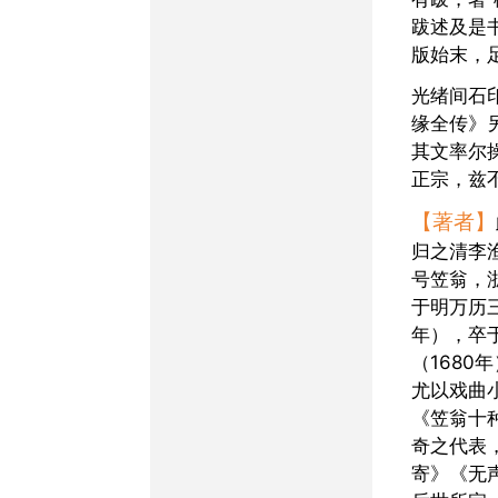
跋述及是
版始末，
光绪间石印本《绘像巧奇
缘全传》
其文率尔
正宗，兹
【著者】
归之清李
号笠翁，
于明万历三
年），卒
（1680
尤以戏曲
《笠翁十
奇之代表
寄》《无