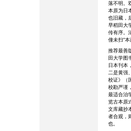
落不明。
本原为日
也旧藏，
早稻田大
传有序。
僮未扫”
推荐最善版本，一是早稻
田大学图
日本刊本
二是黄强
校证》（
校勘严谨
最适合治
览古本原
文库藏抄
者合观，
也。