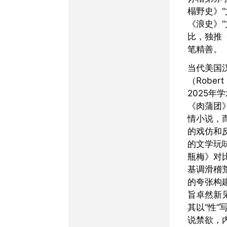
榻野史》“
《浪史》“
比，独推
笔精善。
当代美国汉学家何谷理
（Robert
2025年
《肉蒲团
情小说，
的戏仿和
的文学玩
瓶梅》对
基调滑稽
的夸张构
旨卓然新
其以“性”
说禁欲，