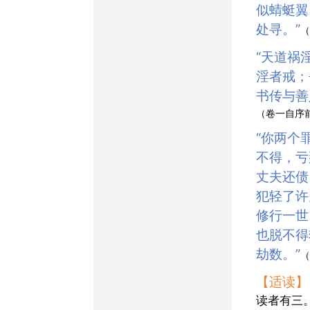
似蜻蜓翼
处寻。”
（
“天道祸淫，此说原为
淫者戒；
书传与善
（卷一自序
“你两个罪犯原是忏悔
不得，亏
丈夫还债
犯轻了许
修行一世
也脱不得
劫数。”
（
【适读】
读者有三