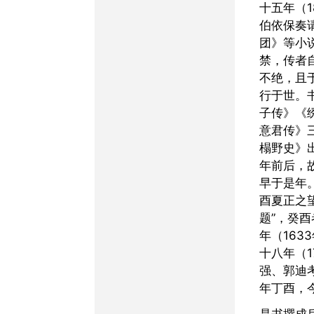
十五年（1
伯依保奏
团》等小
禁，传者
不绝，且
行于世。
子传》《
意君传》
榻野史》
年前后，
早于是年
酉夏正之
题”，癸
年（163
十八年（1
强、郭迪
年丁酉，
是书撰成后，流传甚广。