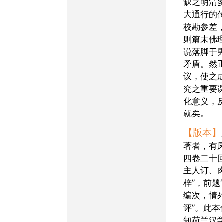
缺乏明清
大通行的
校勘参差
则篇末佛
说落脚于
矛盾。然
议，使之
究之重要
化意义，
就矣。
【版本】
著者，有
四卷二十
主人订、
梓”，前题
编次，情
评”。此
知荷兰汉