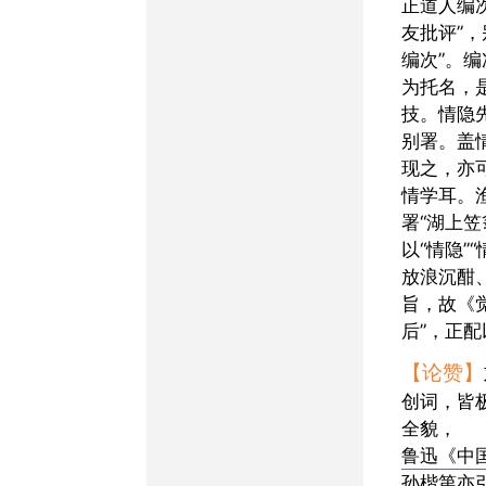
正道人编
友批评”，
编次”。
为托名，
技。情隐
别署。盖
现之，亦
情学耳。
署“湖上笠
以“情隐”
放浪沉酣
旨，故《
后”，正
【论赞】
创词，皆
全貌，
鲁迅《中
孙楷第亦