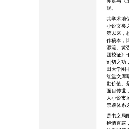
亦足与《
观。
其学术地位，则在于艳情
小说文类
第以来，
作稿本，
源流。黄
团校证》
剀切之功
田大学图
红堂文库
勘价值。
面目传世
人小说市
禁毁体系
是书之局限性亦自不少。
艳情直露