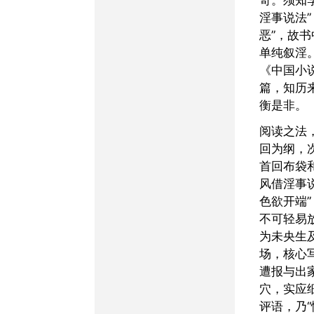
淫事说法”
恶”，故
单纯叙淫
《中国小
篇，知历
衡是非。
阅读之法，当取四卷二十
回为纲，
首回布袋
风借淫事
色欲开端
不可轻易
为未央生
场，核心
遭报与出
穴，实应
评语，乃