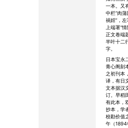
一本。又
中栏“肉蒲
祸婬”，左
上端署“情
正文卷端题
半叶十二
字。
日本宝永二年（1705年）
青心阁刻
之初刊本
译，有日
文本据汉
订。早稻
有此本，
抄本，学
校勘价值
午（189