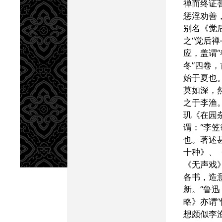
禅而终证
惩淫劝善
别名《觉
之“觉后禅
应，盖谓
冬”四卷，
始于夏也
莫如深，
之于李渔
玑《在园
谓：“李
也。著述
十种》、
《无声戏
各书，造
新。”鲁
略》亦谓
想颇似李