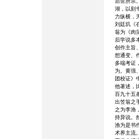
后世所宗
湖，以刻
力纵横，
刘廷玑《
翁为《肉
后学说多
创作主旨
想通变、
多端考证
为。黄强
团校证》
他著述，
百九十五
出笠翁之
之为李渔
持异说。
渔为是书
术界主流