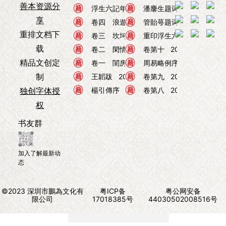
善本资源分
浮生六记
浮生六記年表
浮生六记
2026年08月05日
潘麐生题词
2026年08月
享
浮生六记
卷四 浪遊記快
浮生六记
管貽萼题词
2026年08月05日
2026年08月
重排文档下
浮生六记
卷三 坎坷記愁
浮生六记
重印浮生六記
2026年08月05日
2026年0
载
浮生六记
卷二 閑情記趣
周易
卷第十
2026年08月05日
2026年08月02
精品文创定
浮生六记
卷一 閨房記樂
周易
周易略例序
2026年08月05日
2026年08月
制
浮生六记
王韜跋
2026年08月05日
周易
卷第九
2026年08月02
独创字体授
浮生六记
楊引傳序
2026年08月05日
周易
卷第八
2026年08月02
权
书友群
加入了解最新动
态
©2023 深圳市鵬為文化有
粤ICP备
粤公网安备
限公司
17018385号
44030502008516号