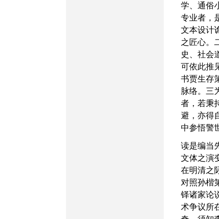
学、通俗
专业者，
文本设计
之匠心。
史、社会
可依此推
书贾生存
脉络。三
者，若秉
避，亦得
中参悟警
读是编当先备前提，须知
文体之演
在明清之
对照孙楷
铎诸家论
术争议所
奇。须知