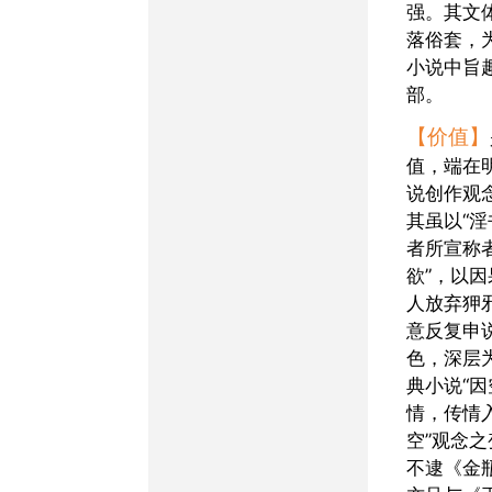
强。其文
落俗套，
小说中旨
部。
【价值】
值，端在
说创作观
其虽以“淫
者所宣称
欲”，以
人放弃狎
意反复申
色，深层
典小说“
情，传情
空”观念
不逮《金