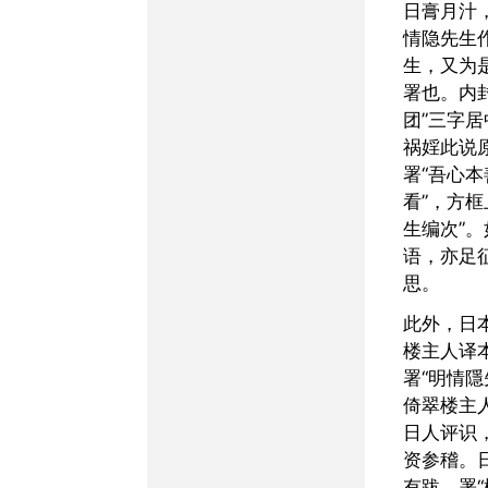
日膏月汁
情隐先生
生，又为
署也。内
团”三字居
祸婬此说
署“吾心
看”，方框
生编次”
语，亦足
思。
此外，日本宝永二年倚翠
楼主人译
署“明情
倚翠楼主
日人评识
资参稽。
有跋，署“