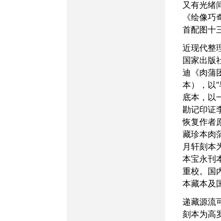
又有光绪
《绘像巧
首配图十
近现代整理本不一。台湾
国家出版
迪《肉蒲
本），以“
底本，以
勘记印证
恢复作者
藏珍本肉
月轩刻本
本宝永刊
重校。国
本藏本及
递藏源流可考者，凤山楼
刻本为高