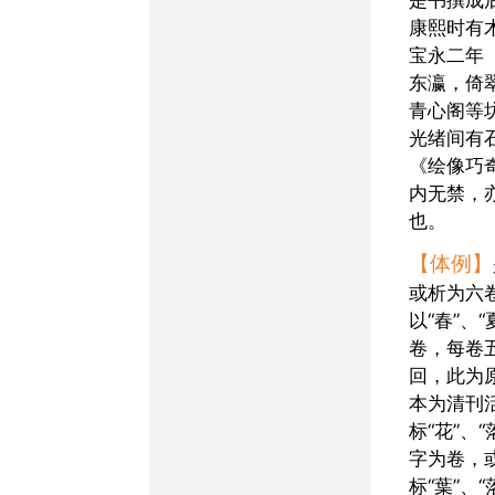
康熙时有
宝永二年（
东瀛，倚
青心阁等
光绪间有
《绘像巧
内无禁，
也。
【体例】
或析为六
以“春”、“
卷，每卷
回，此为
本为清刊
标“花”、“
字为卷，
标“葉”、“