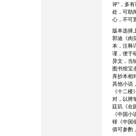
评”，多
处，可助
心，不可
版本选择上，宜取黄强、
郭迪《肉
本，注释
谨，便于
异文，当
图书馆宝
库抄本相
其他小说
《十二楼
对，以辨
廷玑《在
《中国小
铎《中国
俱可参酌