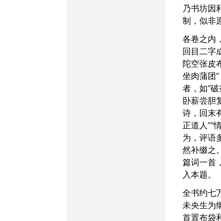
乃书坊因
制，似非
各卷之内，章回相承，有
回目二字
陀空张皮
坐肉蒲团
者，如“
卧薪尝胆
诗，回末
正道人”“
为，评语
然补缀之
篇词一首
入本题。
全书约七万余言，叙事以
未央生为
首置布袋