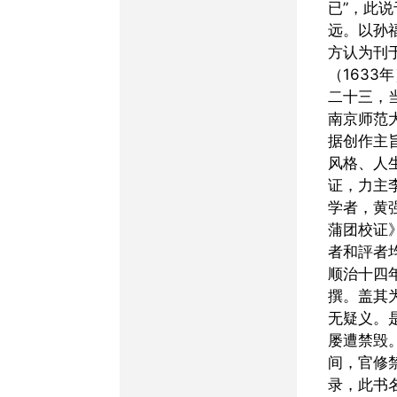
已”，此
远。以孙
方认为刊
（1633
二十三，
南京师范
据创作主
风格、人
证，力主
学者，黄
蒲团校证
者和評者
顺治十四年
撰。盖其
无疑义。
屡遭禁毁
间，官修
录，此书