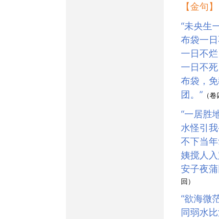
【金句】
“未央生一日不至，皮
布袋一日
一日不烂
一日不死
布袋，免
团。”
（卷
“一居胜地，便有山灵
水怪引我
不下当年
姨搅人入
安子夜蒲
回）
“欲海微茫似不深，却
同弱水比