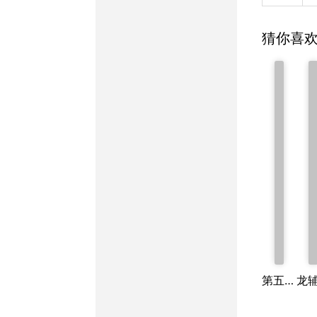
猜你喜
第五才子书施耐庵水浒传