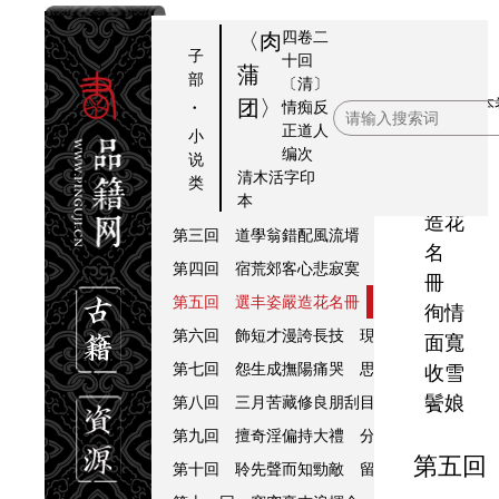
四卷二
〈肉
子
十回
蒲
部
〔清〕
第五
提要
·
本
团〉
情痴反
正道人
回
序
小
编次
说
選丰
第一回 止淫風借淫說法 談色事就色開端
清木活字印
类
姿嚴
本
第二回 老頭陀空張皮布袋 小居士愛坐肉蒲
造花
第三回 道學翁錯配風流壻 端莊女情移輕薄
名
第四回 宿荒郊客心悲寂寞 消長夜賊口說風
冊
第五回 選丰姿嚴造花名冊 徇情面寬收雪鬢
徇情
第六回 飾短才漫誇長技 現小物貽笑大方
面寬
第七回 怨生成撫陽痛哭 思改正屈膝哀求
收雪
鬢娘
第八回 三月苦藏修良朋刮目 一番喬賣弄美
第九回 擅奇淫偏持大禮 分餘樂反占先籌
第五回 選丰姿嚴
第十回 聆先聲而知勁敵 留餘地以養真才