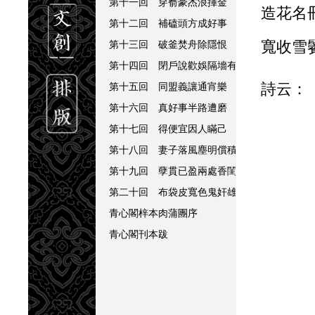
第十一回 穿窬豪杰浪揮金 露水夫妻成結髮
造花名
第十二回 補磕頭方成好事 因吃醋反結同心
第十三回 破釜焚舟除隱恨 臥薪嘗膽復姦讐
寬收雪
第十四回 閉戶說歡娛隔墻有耳 禁人觀沐浴
第十五回 同盟義讓通宵樂 姊妹平分一夜歡
詩云：
第十六回 真好事半路遭磨 活春宮連箱被刼
第十七回 得便宜因人瞞己 遭塗毒爲己驕人
第十八回 妻子落風塵明償積欠 弟兄爭窈窕
第十九回 孽貫已盈兩處香閨齊出醜 禪機將
第二十回 布袋皮寬色鬼奸雄齊攝入 旃檀路
青心閣梓本肉蒲團序
青心閣刊本跋