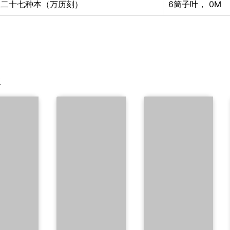
书二十七种本（万历刻）
6筒子叶
，
0M
欢