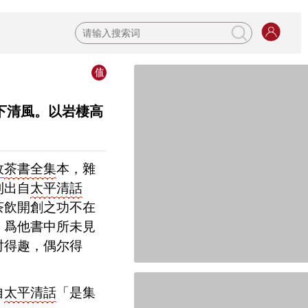
下清風。以岩棲高
政
茶書全集
本，雜
則出自
太平清話
茶飲開創之功不在
，爲他書中所未見
时得趣，偶尔得
自
太平清話
「是集