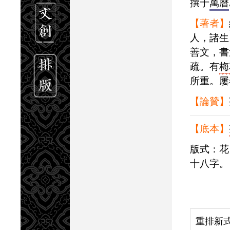
撰于
萬曆
【著者】
人，諸生
善文，書
疏。有
梅
所重。屢
【論贊】
【底本】
版式：花口，單魚尾，左右雙邊。上鐫卷目，版心刻頁碼。行格：半葉九行，行
十八字。
重排新