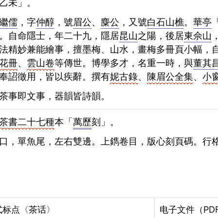
乙未」。
繼儒
，字
仲醇
，號
眉公
、
麋公
，又號
白石山樵
。
華亭
。自命隱士，年二十九，隱居
昆山
之陽，後居
東佘山
法精妙兼能繪事，擅墨梅、山水，畫梅多冊頁小幅，
花冊
、
雲山卷
等傳世。博學多才，名重一時，與
董其
奉詔徵用，皆以疾辭。撰有
妮古錄
、
陳眉公全集
、
小
茶事即文事，器韻皆詩韻。
茶書二十七種
本「
萬歷
刻」。
式标点
〈茶话〉
电子文件（PD