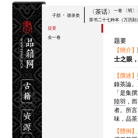
一卷
〔明〕
〈茶话〉
·
子部
谱录类
茶书二十七种本（万历刻
提要
全一卷
题要
【簡介】
士之眼
【撰述】
錄茶論。
「是集撰
陸羽
，而
者。所言
味，品茶
【體例】