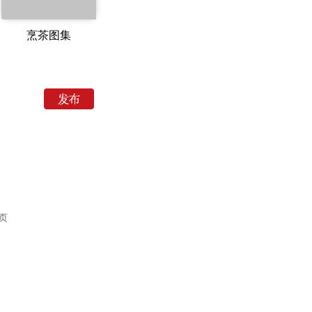
烹茶图集
页