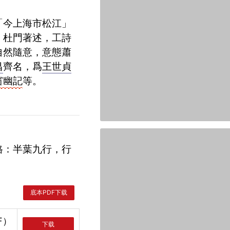
「今上海市松江」
，杜門著述，工詩
自然隨意，意態蕭
昌
齊名，爲
王世貞
窗幽記
等。
底本PDF下载
F）
下载