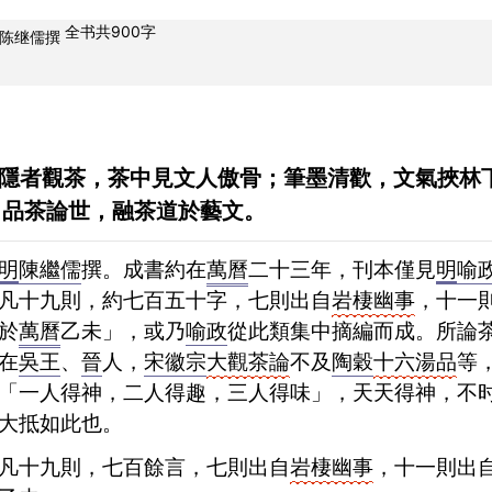
全书共900字
陈继儒
撰
）
隱者觀茶，茶中見文人傲骨；筆墨清歡，文氣挾林
，品茶論世，融茶道於藝文。
明
陳繼儒
撰。
成書約
在
萬曆
二十三年，刊本僅見
明
喻
凡十九則，約七百五十字，七則出自
岩棲幽事
，十一
於
萬曆
乙未」，或乃
喻政
從此類集中摘編而成。所論
在
吳王
、
晉
人，
宋徽宗
大觀茶論
不及
陶穀
十六湯品
等
「一人得神，二人得趣，三人得味」，天天得神，不
大抵如此也。
凡十九則，七百餘言，七則出自
岩棲幽事
，十一則出