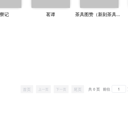
寮记
茗谭
茶具图赞（新刻茶具图赞）
首页
尾页
共 0 页
前往
上一页
下一页