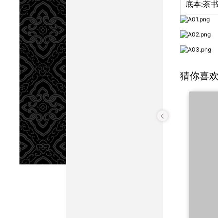
底本:
茶
猜你喜