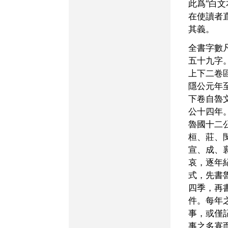
此爲“白文
在使讀者
其義。
全書字數凡二萬五千一百
五十九字
上下二卷
隱公元年
下卷自魯
公十四年
魯國十二
桓、莊、
宣、成、
哀，逐年
式，先書
四季，再
件。每年
事，或僅
事之多寡