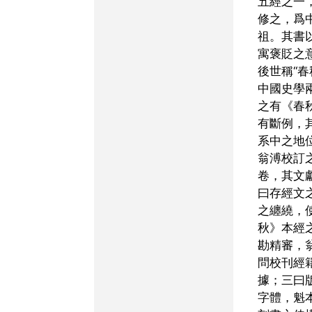
五經之一
修之，爲
祖。其書
寓褒貶之
後世稱“春
中國史學
之有《春
有斷例，
系中之地
翁溥校訂
卷，其文
曰存經文
之纏繞，
秋》本經
勘精審，
問校刊經
據；三曰
字體，魁