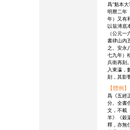
爲“魁本大
明曆二年
年）又有
以翁溥底
（公元一
書肆山內
之。安永
七九年）
兵衛再刻
入東瀛，
刻，其影
【體例】
爲《五經
分。全書
文，不載
羊》《穀
釋，亦無