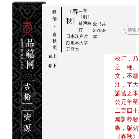
二卷
〈春
经
〔明〕
部
秋〉
翁溥
校
全书共
·
提要
订
25159
春
日本江户时
字
春秋胡氏傳序
题要
秋
刻魁本大字
春秋目錄
类
《春秋》二卷，明翁溥
五经本
卷上
校订，乃
卷下
之一種。
文，不載
注，字大
誦習之本
公元年至
二百四十
無訓釋發
審，版刻
《春秋》