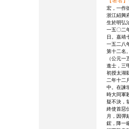
【著者】
宏，一作
浙江紹興
生於明弘
一五〇二
日。嘉靖
一五二八
第十二名
（公元一
進士，三
初授太湖
二年十二
中。在諫
時大同軍
疑不決，
終使首惡
月，因彈
鋐，降一