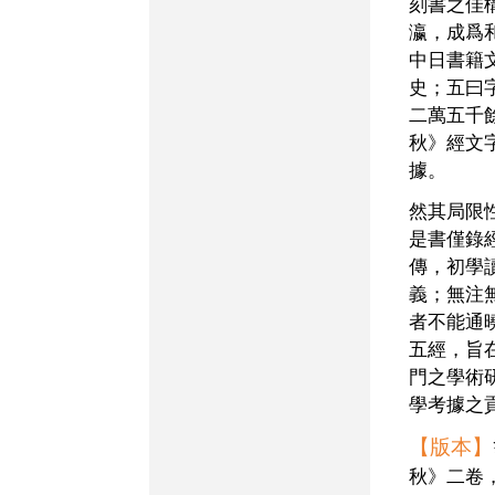
刻書之佳
瀛，成爲
中日書籍
史；五曰
二萬五千
秋》經文
據。
然其局限性亦不可諱言：
是書僅錄
傳，初學
義；無注
者不能通
五經，旨
門之學術
學考據之
【版本】
秋》二卷