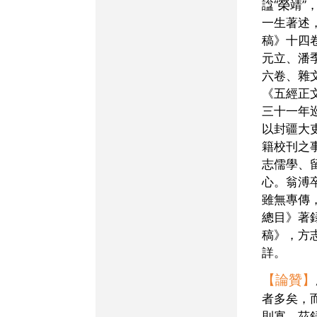
諡“榮靖”
一生著述
稿》十四
元立、潘
六卷、雜
《五經正
三十一年
以封疆大
籍校刊之
志儒學、
心。翁溥
雖無專傳
總目》著
稿》，方
詳。
【論贊】
者多矣，
則寡。茲