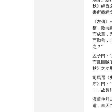
秋》經旨
書所載經
《左傳》曰：“《春秋》之
稱，微而
而成章，
而勸善，
之？”
孟子曰：“孔子成《春秋》
而亂臣賊
秋》之功
司馬遷《史記·太史公自
序》曰：
非，故長
漢董仲舒曰：“《春秋》之
道，奉天