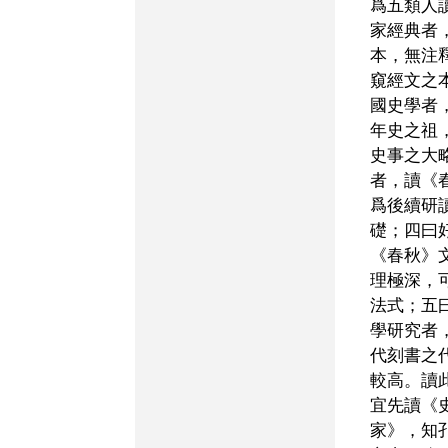
爲五類人
家經典者
本，無注
窺經文之
國史學者
年史之祖
史事之大
者，讀《
爲後續研
礎；四曰
《春秋》
理極深，
法式；五
學研究者
代刻書之
較高。讀
宜先讀《
家》，知