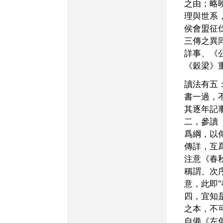
之由；略
理與世系
侯會盟征
三傳之異
詳事、《
《穀梁》
讀法有五：其一，先讀全
書一過，
其逐年記
二，參讀
爲綱，以
傳詳，互
注意《春
稱謂、次
意，此即“
四，宜知
之本，不
自備《左