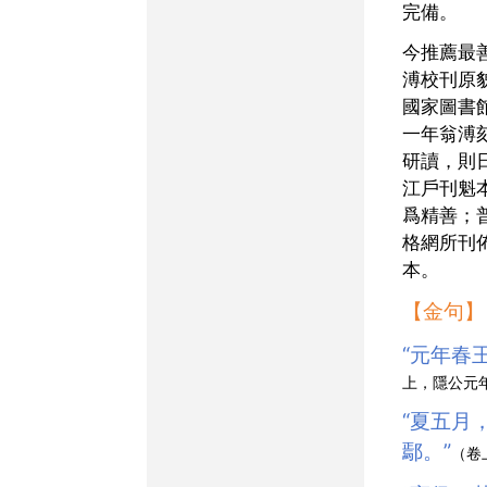
完備。
今推薦最善版本：欲觀翁
溥校刊原
國家圖書
一年翁溥
研讀，則
江戶刊魁
爲精善；
格網所刊
本。
【金句】
“元年
上，隱公元
“夏五月，鄭伯克段于
鄢。”
（卷