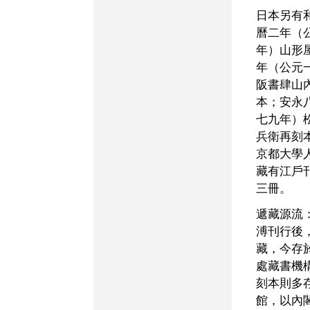
日本另有和刻本多種：明
曆二年（
年）山形
年（公元
阪書肆山
本；安永
七九年）
兵衛再刻
京都大學
藏有江戶
三冊。
遞藏源流：明刻原本自翁
溥刊行後
藏，今存
處藏書機
刻本則多
館，以內