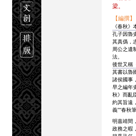
梁。
【編撰】
《春秋》
孔子因魯
其真僞，
周公之遺
法。
後世又稱
其書以魯
諸侯國事
早之編年
秋》而亂
約其旨遠
義”“春秋
明嘉靖間，翁溥官江西，
政務之暇