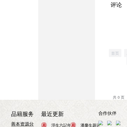
评论
首页
共 0 页
合作伙伴
品籍服务
最近更新
善本资源分
浮生六记
浮生六記年表
浮生六记
2026年08月05日
潘麐生题词
2026年08月