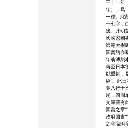
三十一年
年），爲
一種。此
十七字，
邊。此明
國國家圖
師範大學
圖書館亦
年翁溥刻
傳至日本
以重刻，
經”。此
葉八行十
尾，四周
文庫藏有
圖書之章”
政府圖書”
之印”諸印