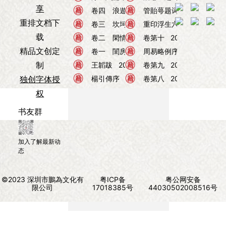
享
浮生六记
卷四 浪遊記快
浮生六记
管貽萼题词
2026年08月05日
2026年08月
重排文档下
浮生六记
卷三 坎坷記愁
浮生六记
重印浮生六記
2026年08月05日
2026年0
载
浮生六记
卷二 閑情記趣
周易
卷第十
2026年08月05日
2026年08月02
精品文创定
浮生六记
卷一 閨房記樂
周易
周易略例序
2026年08月05日
2026年08月
制
浮生六记
王韜跋
2026年08月05日
周易
卷第九
2026年08月02
独创字体授
浮生六记
楊引傳序
2026年08月05日
周易
卷第八
2026年08月02
权
书友群
加入了解最新动
态
©2023 深圳市鵬為文化有
粤ICP备
粤公网安备
限公司
17018385号
44030502008516号