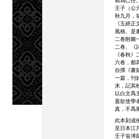
籍爲己任
壬子（公
秋九月，
《五經正
風格。是
二卷附圖
二卷、《
《春秋》
六卷，都
自撰《書
一篇，刊
末，記其
以白文爲
蓋欲使學
真，不爲
此本刻成後，流傳未廣。
至日本江
壬子翁溥