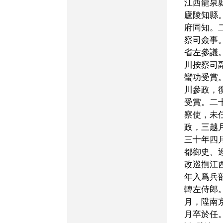
江西龍泉
廬陵知縣
府同知。
察司僉事
省左參議
川按察司
蠻功受賞
川參政，
受賞。二
察使，未
政，三越
三十年四
都御史、
改巡撫江
年入爲兵
轉左侍郎
月，陞南
月卒於任