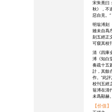
宋朱熹曰：“聖人作《春
秋》，不
惡自見。”
明翁溥刻《五經正文》，
雖未自爲
刻五經正
可窺其校
清《四庫全書總目》評翁
溥《知白
奏疏十五
計，其餘
作。”此
校刊五經
翁溥在清
未爲顯赫
【价值】