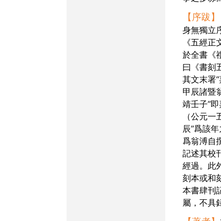
【序跋】
身無獨立
《五經正
於全書《
曰《書刻
其文末署
甲辰諸暨翁
靖壬子”
（公元一
辰”爲該
爲翁溥自
記述其校
經過。此
刻本或和
本書肆刊
屬，不具