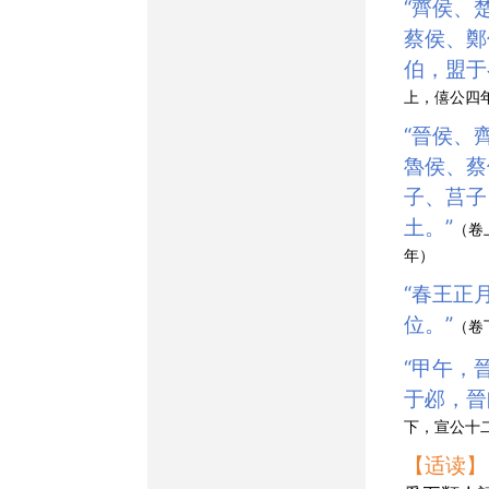
“齊侯、楚子、陳侯、
蔡侯、鄭
伯，盟于
上，僖公四
“晉侯、齊侯、宋公、
魯侯、蔡
子、莒子
土。”
（卷
年）
“春王正月，公即
位。”
（卷
“甲午，晉侯、楚子戰
于邲，晉
下，宣公十
【适读】