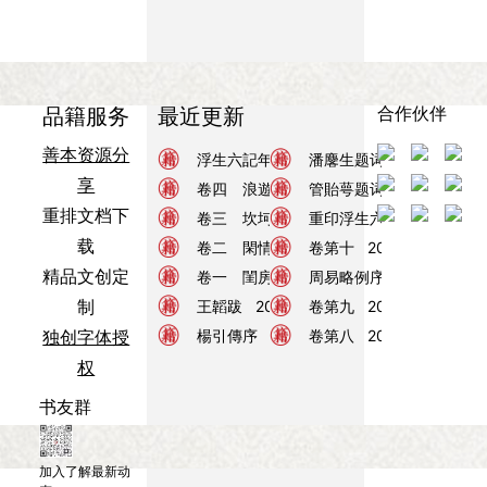
合作伙伴
品籍服务
最近更新
善本资源分
浮生六记
浮生六記年表
浮生六记
2026年08月05日
潘麐生题词
2026年08月
享
浮生六记
卷四 浪遊記快
浮生六记
管貽萼题词
2026年08月05日
2026年08月
重排文档下
浮生六记
卷三 坎坷記愁
浮生六记
重印浮生六記
2026年08月05日
2026年0
载
浮生六记
卷二 閑情記趣
周易
卷第十
2026年08月05日
2026年08月02
精品文创定
浮生六记
卷一 閨房記樂
周易
周易略例序
2026年08月05日
2026年08月
制
浮生六记
王韜跋
2026年08月05日
周易
卷第九
2026年08月02
独创字体授
浮生六记
楊引傳序
2026年08月05日
周易
卷第八
2026年08月02
权
书友群
加入了解最新动