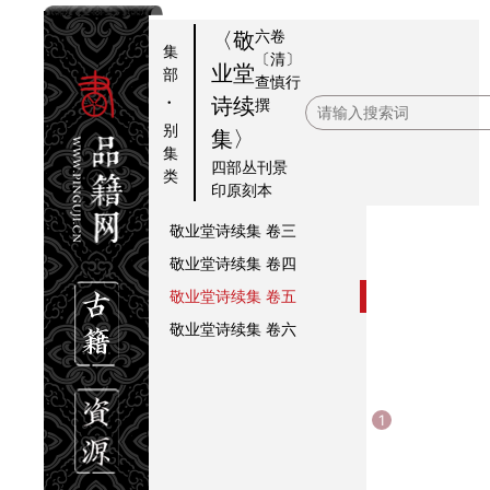
六卷
〈敬
集
〔清〕
业堂
部
查慎行
·
提要
诗续
撰
别
敬业堂诗续集
目録
集〉
集
敬业堂诗续集
卷一
四部丛刊景
类
印原刻本
敬业堂诗续集
卷二
敬业堂诗续集
卷三
敬业堂诗续集
卷四
敬业堂诗续集
卷五
敬业堂诗续集
卷六
1