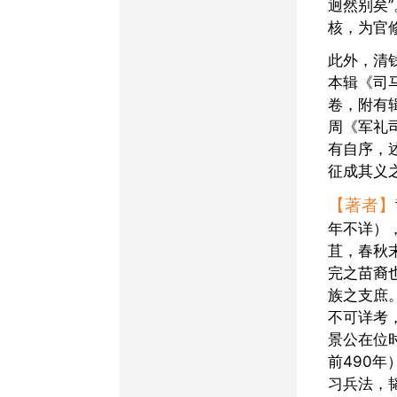
迥然别矣
核，为官
此外，清钱熙祚《指海》
本辑《司
卷，附有
周《军礼
有自序，
征成其义
【著者】
年不详）
苴，春秋
完之苗裔
族之支庶
不可详考
景公在位时
前490年
习兵法，