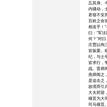
忘其身。
内骚动，
君寝不安
百姓之命
相送乎！
曰：“军
何？”对曰
庄贾以徇
皆振栗。
纪，与士
皆求行，
战。晋师
燕师闻之
是追击之
故境而引
大夫郊迎
穰苴为大
司马穰苴