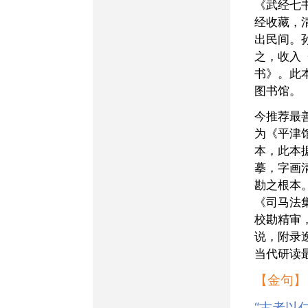
《武经七
经收藏，
出民间。
之，收入
书》。此
图书馆。
今推荐最善版本二种：一
为《平津
本，此本
摹，字画
勘之根本
《司马法
校勘精审
说，附录
当代研读
【金句】
“古者以仁为本，以义