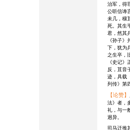
治军，得
公听信谗
未几，穰
死。其生
君，然其
《孙子》
下，犹为
之生卒，
《史记》
反，苴音
迹，具载
列传》第
【论赞】
法》者，
礼，与一
迥异。
司马迁推其“闳廓深远，虽