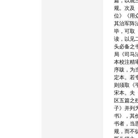
篇，以观
规。次及
位》《用
其治军阵
毕，可取
读，以见
头必备之
局《司马
本校注精
序跋，为
定本。若
则须取《
宋本。夫
区五篇之
子》并列
书》，其
书者，当
规，而不