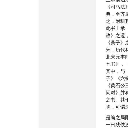
《司马法
典，至齐
之，附穰
此书上承
政》之遗
《吴子》
宋，历代
北宋元丰
七书》，
其中，与
子》《六
《黄石公
问对》并
之书。其
响，可谓
是编之局限，亦不可掩。
一曰残佚