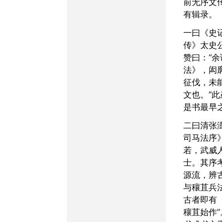
前无序文
有辑录。
一曰《史记·司马穰苴列
传》太史
赞曰：“
法》，闳
征伐，未
文也。”
是书最早
二曰清张澍《养素堂文集·
司马法序
若，武威
士。其序
源流，辨
与穰苴兵
古者即有
穰苴始作