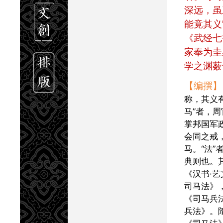
深远，虽
能竟其义
《武经七
家奉为圭
学之渊薮
【编撰】
称，其义
马”者，
掌邦国军
会同之戒
马。“法”
典则也。
《汉书·
司马法》
《司马兵
兵法》。