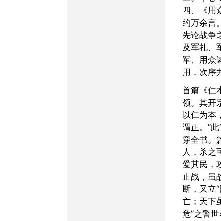
四、《用
约万余言
先论战争
及军礼、
军、用众
用，次序
首篇《仁本》，为全书纲
领。其开
以仁为本
谓正。”此
穿全书。
人，杀之
爱其民，
止战，虽
断，又立
亡；天下
危”之警