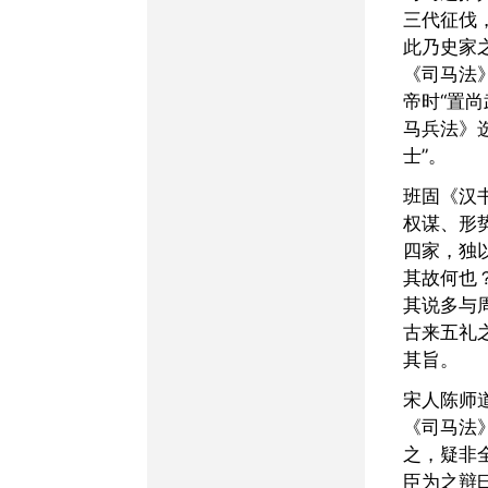
三代征伐
此乃史家
《司马法
帝时“置
马兵法》
士”。
班固《汉书·艺文志》序兵
权谋、形
四家，独
其故何也
其说多与
古来五礼
其旨。
宋人陈师道以传记所载
《司马法
之，疑非
臣为之辩