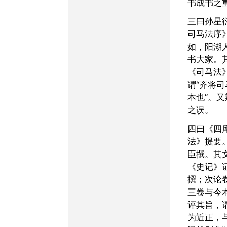
书成书之
三曰孙星衍《平津馆丛书·
司马法序
如，阳湖
书大家。
《司马法
谓“齐将
本也”。
之误。
四曰《四库全书总目·司马
法》提要
臣撰。其
《史记》
撰；次论
三卷与今
评其旨，
为近正，