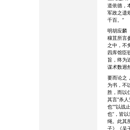
道依德，
军政之遗
千百。”
明胡应麟《笔丛》惜其“以
穰苴所言
之中，不
四库馆臣
旨，终为
谋术数迥
要而论之，《司马法》之
为书，不
胜，而以
其言“杀
也”“以战
也”，皆
绳。此其
子》《吴