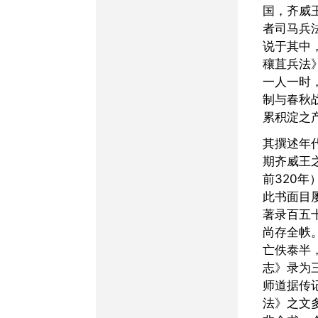
国，齐威
者司马兵
说于其中
穰苴兵法
一人一时
制与春秋
累积淀之
其撰述年代，约在战国中
期齐威王之
前320年
此书面目
著录百五
尚存全帙
亡佚泰半
志》录为
师道据传
法》之文