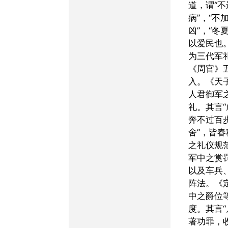
道，谓“
病”，“不
凶”，“冬
以爱民也
为三代军
《周官》
入。《天
人君御军
礼。其言“
奔不过百
舍”，皆
之礼仪规
军中之赏
以及车兵
阵法。《
中之爵位
度。其言
著功罪，