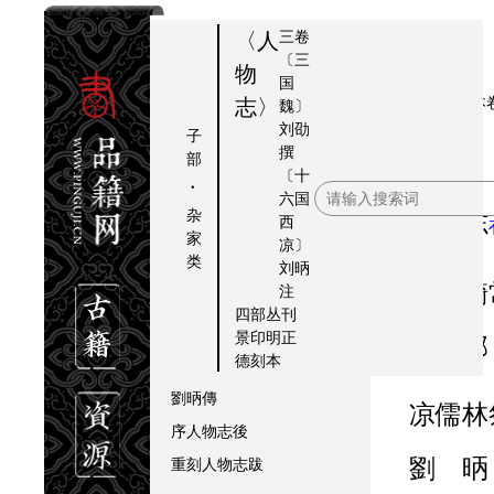
三卷
〈人
〔三
物
国
人
有
提要
本卷
志〉
魏〕
刘劭
物
序
人物志
序
子
撰
部
志
人物志
有序
〔十
·
六国
人物志
目录
杂
人物志
西
人物志
卷上
家
凉〕
类
人物志
卷中
刘昞
魏散騎常侍
注
人物志
卷下
四部丛刊
文寛夫題
景印明正
劉 邵
德刻本
劉邵傳
劉昞傳
凉儒林祭酒
序人物志後
重刻人物志跋
劉 昞