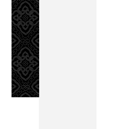
智，則
其序，
之業興
是以聖人著爻
象，則立
人之辭
小人之師
子之資。