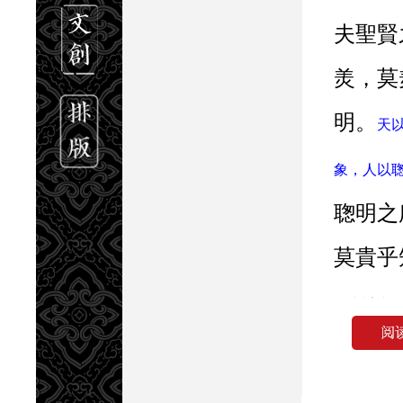
夫聖賢之所
羙，莫
明。
天
象，人以
聦明之
莫貴乎
於書計者
術；明於
之總司。