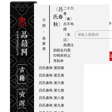
二十六
〈吕
卷
氏春
〔秦〕
子
吕
第
提要
本
秋〉
吕不韦
部
撰
氏
十
吕氏春秋
序
·
〔东
春
四
吕氏春秋
总目
杂
汉〕
秋
卷
家
高诱
注
吕氏春秋
第一卷
类
四部丛刊景
吕氏春秋
第二卷
印明宋邦乂
吕氏春秋
第三卷
等刻本
吕氏春秋
第四卷
吕氏春秋
第五卷
吕氏春秋
第六卷
吕氏春秋
第七卷
吕氏春秋
第八卷
吕氏春秋
第九卷