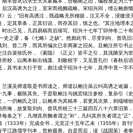
。后汉高诱为之注，至宋而残阙疏略。宋绍兴间，缙云鲍彪
序》云：“旧有高诱注，既疏略无所稽据，注又不全，浸微浸
注，定其章条，正其衍说，而存其旧，慎之也。”其注地理本
，时出己见，凡四易稿而后缮写。绍兴十七年丁卯仲冬二十
正一史之谬，备《七略》之缺”。然彪此书，尽变刘向、曾巩
载刘、曾二序，而其所编次已非两家之旧矣。且鲍注所引书
史注自裴徐氏外，《索隐》《正义》皆不之引，其浅陋至为
朴所校，以阁本标出钱藻、刘敞校字，又见晋孔衍《春秋后
死，其书未大行于世，彪注成于绍兴十七年，其序中竟一字
十九事，极陈其失。于是取鲍注与姚宏续注参校，复杂引《
文，一仍鲍氏之旧，以鲍本为其稿本，若更其次第，则端绪
鲍所掩，故复取刘向、曾巩所校三十三篇四百八十六章旧第
每条之下，凡增其所阙者谓之“补”，凡纠其所失者谓之“正”，
（1333年）完成全书，元至正十五年乙未（1355年）首刊
有平江路儒学刊本，世称最善。自是而后，读《战国策》者