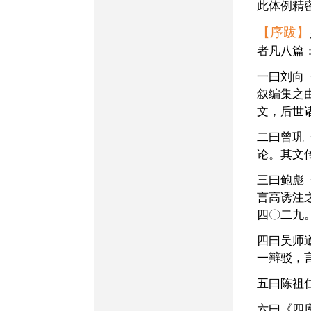
此体例精
【序跋】
者凡八篇
一曰刘向《战国策叙录》。向此叙一作于校定成书之际，今存于各本卷首。其叙历数战国时势之变，自
叙编集之
文，后世
二曰曾巩《战国策目录序》。曾巩字子固，南丰人，北宋名臣。其序有“禁邪说，正人心”之语，后用以立
论。其文
三曰鲍彪《自序》。序末题“绍兴十七年丁卯仲冬二十有一日辛巳冬至缙云鲍彪序”。此序凡四百余言，极
言高诱注
四〇二九
四曰吴师道《自序》。师道自序撰于泰定二年（1325年），总述成书始末，举鲍彪大纰缪凡十九事，逐
一辩驳，
五曰陈
六曰《四库全书总目》提要二篇。一为《鲍氏战国策注十卷提要》，一为《战国策校注十卷提要》。二