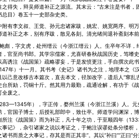
注之得失，辩吴师道补正之源流。其末云：“古来注是书者，
书总目》卷五十一史部杂史类。
师道补正之本，别有序跋，散见各刻。清光绪间退补斋刻本
鲍彪，字文虎，处州缙云（今浙江缙云）人。生卒年不详，
者，官至尚书郎。其学宗儒家，尤喜研春秋战国历史，笃嗜
以高诱注《战国策》疏略谬妄，于是发愤更注，手自撰次此
1147年）十一月。其书考《史记》诸书为之注，地理本之《
且以己意改移古本篇次，直去本文，径加改字，遗后人“窜乱
史台所劾，罚铜十斤。然其用力最勤，疏通诠解，有功于《
可全废之。
第，官国子博士，后授礼部郎中，致仕卒。师道学问渊深，
彪所注《战国策》而为补正，凡十年之功，于至顺四年（133
大事记》，杂引诸家之说以考证之，于鲍注误谬处条分缕析，
之诸书而质之大事记，存其是而正其非”。其以“补曰”“正曰”