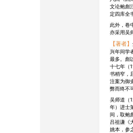
文论鲍彪
定四库全
此外，卷中附有李文叔、王觉、孙元忠诸家跋，姚宏、姚宽两序。明万历间张文爟辑刻《战国策谈棷》
亦采用吴
【著者】
兴年间学
最多。彪
十七年（
书稍窄，
注案为御
弊而终不
吴师道（1283—1345年），字正传，婺州兰溪（今浙江兰溪）人。元史有传。师道登至治元年（1321
年）进士
间，取鲍
吕祖谦《
姚本，参