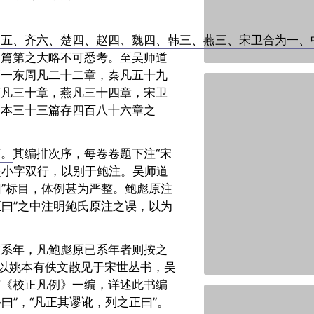
秦五、齐六、楚四、赵四、魏四、韩三、燕三、宋卫合为一、
易篇第之大略不可悉考。至吴师道
第一东周凡二十二章，秦凡五十九
韩凡三十章，燕凡三十四章，宋卫
旧本三十三篇存四百八十六章之
言。
其编排次序，每卷卷题下注“宋
另起小字双行，以别于鲍注。吴师道
曰”标目，体例甚为严整。鲍彪原注
正曰”之中注明鲍氏原注之误，以为
又以姚本有佚文散见于宋世丛书，吴
有《校正凡例》一编，详述此书编
曰”，“凡正其谬讹，列之正曰”。