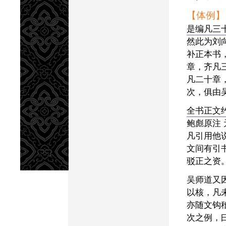
【体例】
是编凡三
然此为刘
补正本书
章，齐凡
凡二十章
次，俱由
全书正
鲍彪原注
凡引用他
文间有引
驳正之资
吴师道又因鲍注每章之下不列事之年月，乃取各章事之内容考求其大致系年，凡鲍彪原已系年者则按之
以核，凡
亦随文钩
次之例，