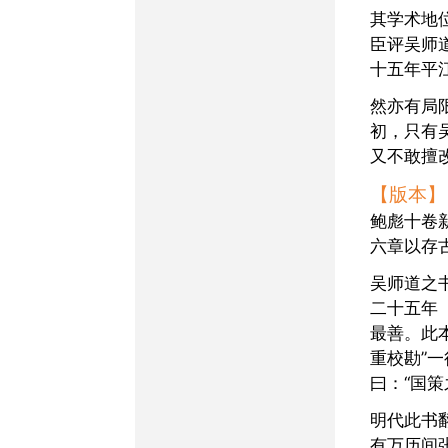
其学术地位，在此本为《战国策》诸多注本中之最高成就。《四库全书》将此本列为官方定本，四库馆
臣评吴师
十五年平
然亦有局限。一曰鲍彪贻害深远。鲍氏窜改古本，诸多改动未作标注，已使刘向旧本当世人不能复见原
初，只有
又不敢擅
【版本】
鲍彪十卷
六章以存
吴师道之书完成于至顺四年（1333年），其最早之刻本为至正十五年（1355年）刊本。据记载，元至正
二十五年
最善。此
重校勘”
曰：“国
明代此书翻刻最多。明嘉靖间有吴门龚雷刊本《鲍氏国策》，明万历九年（1581年）张一鲲校刻本，又
有万历间