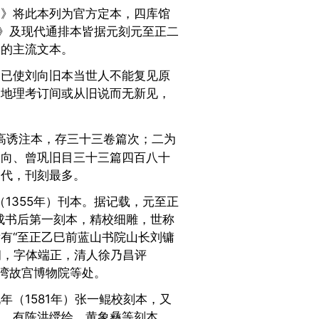
刊》及现代通排本皆据元刻元至正二
》的主流文本。
如地理考订间或从旧说而无新见，
高诱注本，存三十三卷篇次；二为
刘向、曾巩旧目三十三篇四百八十
三代，刊刻最多。
成书后第一刻本，精校细雕，世称
有“至正乙巳前蓝山书院山长刘镛
朗，字体端正，清人徐乃昌评
台湾故宫博物院等处。
间，有陈洪绶绘、黄象彝等刻本，