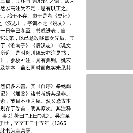
慨然以高注为不足，思有以正之。
灭，殆于不存。彪于是考《史记》
之《汉志》，字训本之《说文》，
有一日辛巳冬至，书成进表，自
旧本次第，以己意改移篇次先后。其
止于《淮南子》《后汉志》《说文
世所讥。是时剡川姚宏亦注是书，
语》，参校补注，具有典则。姚宏
不及姚本，盖宏同时而彪实未见其
史记》《通鉴》诸书考辨其是非。
纷紊，节目不相为应。然又恐古本
，别存于卷首，明其原次。其注释
各以“补曰”“正曰”别之。吴注至
于世，至至正二十五年（1365
奉此书为圭臬焉。