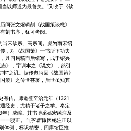
固当以师道为最善矣。”又收于《钦
前有刻书序，犹可考阅。
约当宋钦宗、高宗间。彪为南宋绍
史传，对《战国策》一书所下功夫
书，凡四易稿而后缮写，成于绍兴
汉志》，字训本之《说文》，然引
古本”之讥。据传彪尚因《战国策》
战国策》之传世甚著，后世虽知其
博通经史，尤精于诸子之学。泰定
3年）成编。其书博采姚宏续注及
一一驳正。自序谓“輙因鲍注正以
分别体例，标识精密，四库馆臣推