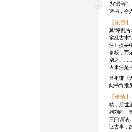
为“最善
诸书，令
【论赞】
其“窜乱
窜乱古本
注》提要
参校，而
别之。…
古来注是
吕祖谦《大事记》亦兼取鲍说，而时加驳正，然吕氏不及吴氏之精专周密。东莱、浚仪皆一时名家，而
此书终推
【价值】
精，后世
列刘向、
三曰训诂
证古事，