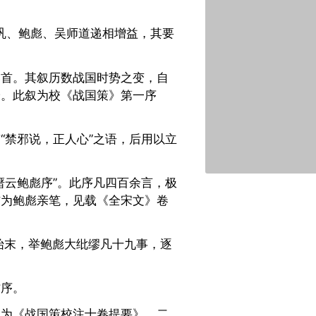
巩、鲍彪、吴师道递相增益，其要
论。此叙为校《战国策》第一序
信为鲍彪亲笔，见载《全宋文》卷
作序。