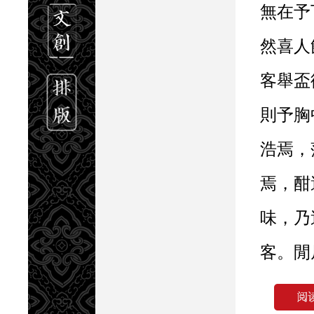
無在予
然喜人
客舉盃
則予胸
浩焉，
焉，酣
味，乃
客。閒
一日無