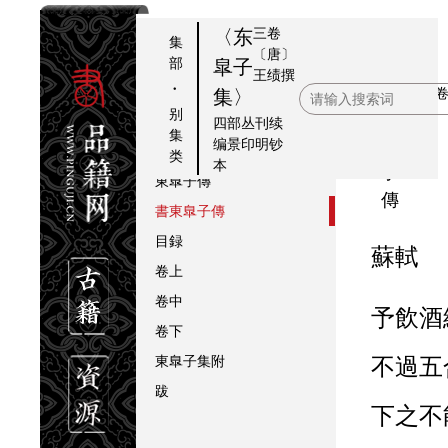
三卷
〈东
集
〔唐〕
部
皐子
王绩
撰
·
書
提要
本卷
集〉
别
東
東臯子集序
四部丛刊续
集
编景印明钞
臯
删東臯子集序
类
本
子
東臯子傳
傳
書東臯子傳
目録
蘇軾
卷上
卷中
予飲酒終日，
卷下
東臯子集附
不過五
跋
下之不