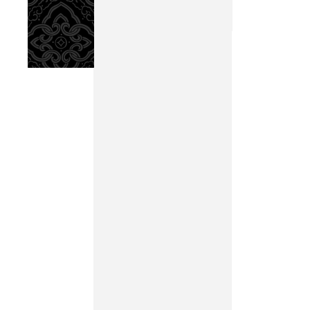
至未嘗
酒，天
飲，亦
上者。
人之至
若身無
無憂，
是󿀐
之有是