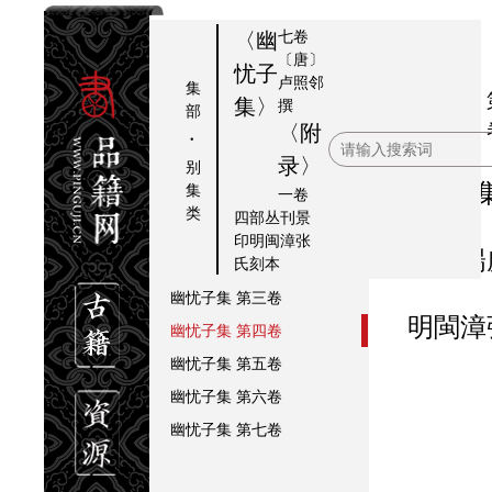
七卷
〈幽
〔唐〕
忧子
卢照邻
集
幽忧
提要
集〉
撰
部
子集
〈附
幽忧子集
题词
·
录〉
幽忧子集
姓氏
别
幽憂
集
一卷
幽忧子集
目录
类
四部丛刊景
幽忧子集
第一卷
印明闽漳张
唐范
氏刻本
幽忧子集
第二卷
幽忧子集
第三卷
明閩
幽忧子集
第四卷
幽忧子集
第五卷
幽忧子集
第六卷
幽忧子集
第七卷