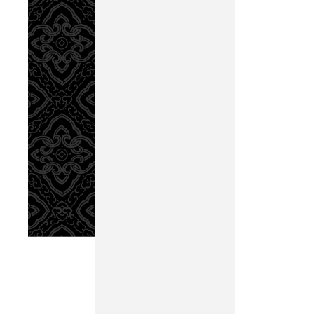
五章，
五禮，
者亦在
造五悲
情，傳
一悲曰：恭聞古之君󿀊