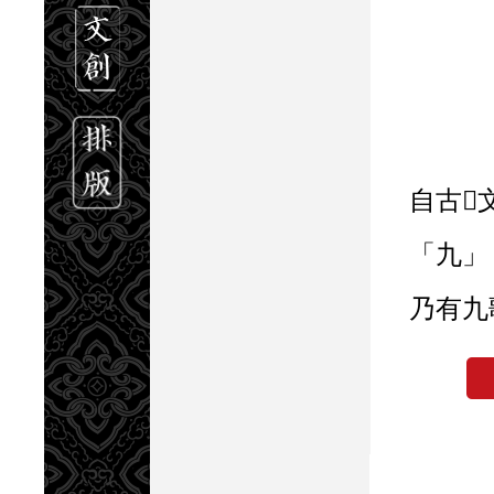
自古󿀁文者，多以
「九」
乃有九
章、七
流不一
星，地